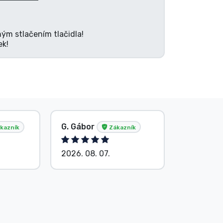
ným stlačením tlačidla!
ek!
G. Gábor
P. Veron
kazník
Zákazník
2026. 08. 07.
2026. 08.