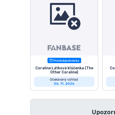
Zoradiť podľa série
Zoradiť podľa filmov
Zoradiť podľa karikatúry
Zoradiť podľa Anime
Predobjednávka
Zoradiť podľa hier
Coraline Látková kľúčenka (The
Co
Other Coraline)
Očakávaný vzhľad:
Zoradiť podľa športu
06. 11. 2026
Zoradiť podľa hudby
Upozorn
Typy výrobkov