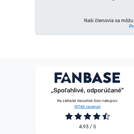
Značky
Naši členovia sa môžu 
Pr
Anonymný
Zákazník
„Spoľahlivé, odporúčané”
2026. 08. 08.
Na základe desiatok tisíc nákupov
10745 recenzií
4.93 / 5