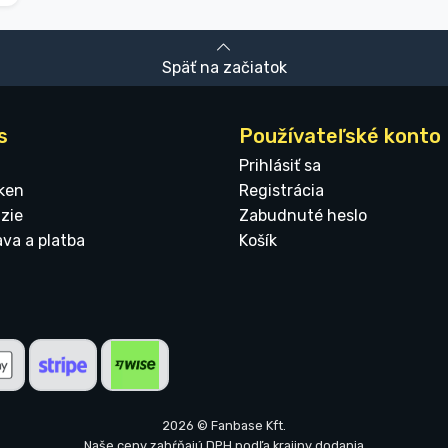
Späť na začiatok
s
Používateľské konto
Prihlásiť sa
ken
Registrácia
zie
Zabudnuté heslo
ava a platba
Košík
2026 © Fanbase Kft.
Naše ceny zahŕňajú DPH podľa krajiny dodania