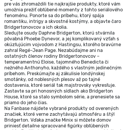
pre vás zhromaždili tie najkrajšie produkty, ktoré vám
umožnia prežiť obľúbené momenty z tohto seriálového
fenoménu. Ponorte sa do príbehu, ktorý spája
romantiku, intrigy a skvostné kostýmy, a objavte čaro
Bridgertonovcov a ich okolia.
Sledujte osudy Daphne Bridgerton, ktorú stvárnila
pôvabná Phoebe Dynevor, a jej komplikovaný vzťah s
okúzľujúcim vojvodom z Hastingsu, ktorého bravúrne
zahral Regé-Jean Page. Nezabúdajme ani na
ostatných členov rodiny Bridgertonovcov –
temperamentnú Eloise, tajomného Benedicta či
nežného Anthonyho, každého s vlastným jedinečným
príbehom. Preskúmajte aj zákulisie londýnskej
smotánky, od noblesných plesov až po tajné
dostavenia, ktoré seriál tak majstrovsky vykresľuje.
Zastavte sa pri honosných sídlach ako Bridgerton
House, ktoré sa stalo symbolom série, a prenesiete sa
priamo do jeho čias.
Na Fanbase nájdete vybrané produkty od overených
značiek, ktoré verne zachytávajú atmosféru a štýl
Bridgerton. Vďaka značke Minix si môžete domov
priniesť detailne spracované figúrky obľúbených