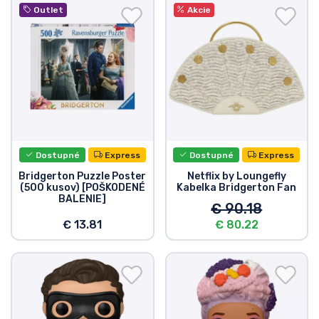
Outlet
Akcie
Typy výrobkov
Značky
Dostupné
Express
Dostupné
Express
Bridgerton Puzzle Poster
Netflix by Loungefly
(500 kusov) [POŠKODENÉ
Kabelka Bridgerton Fan
BALENIE]
€ 90.18
€ 13.81
€ 80.22