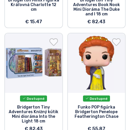
Bridgerton Minix Figúrka
Bridgerton Tiny
Kráľovná Charlotte 12
Adventures Book Nook
cm
Mini Dioráma The Duke
and I 18 cm
€ 15.47
€ 82.43
Dostupné
Dostupné
Bridgerton Tiny
Funko POP figúrka
Adventures Knižný kútik
Bridgerton Penelope
Mini dioráma Into the
Featherington Chase
Light 18 cm
€ 82.43
€ 55.87