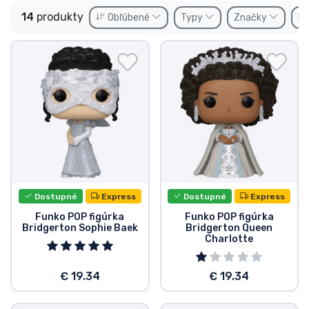
Preprava a platba
14
produkty
Obľúbené
Typy
Značky
Po
Zoradiť podľa série
Zoradiť podľa filmov
Zoradiť podľa karikatúry
Zoradiť podľa Anime
Dostupné
Express
Dostupné
Express
Zoradiť podľa hier
Funko POP figúrka
Funko POP figúrka
Bridgerton Sophie Baek
Bridgerton Queen
Zoradiť podľa športu
Charlotte
€ 19.34
€ 19.34
Zoradiť podľa hudby