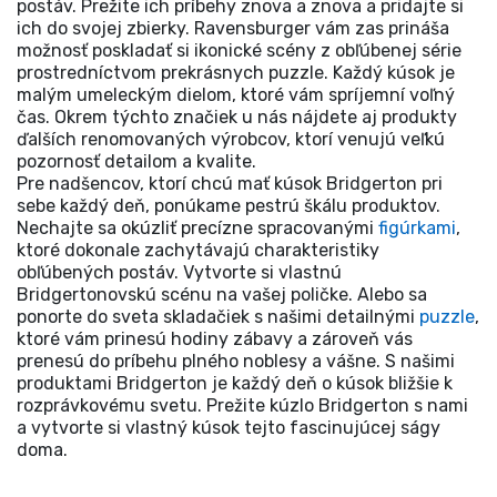
postáv. Prežite ich príbehy znova a znova a pridajte si
ich do svojej zbierky. Ravensburger vám zas prináša
možnosť poskladať si ikonické scény z obľúbenej série
prostredníctvom prekrásnych puzzle. Každý kúsok je
malým umeleckým dielom, ktoré vám spríjemní voľný
čas. Okrem týchto značiek u nás nájdete aj produkty
ďalších renomovaných výrobcov, ktorí venujú veľkú
pozornosť detailom a kvalite.
Pre nadšencov, ktorí chcú mať kúsok Bridgerton pri
sebe každý deň, ponúkame pestrú škálu produktov.
Nechajte sa okúzliť precízne spracovanými
figúrkami
,
ktoré dokonale zachytávajú charakteristiky
obľúbených postáv. Vytvorte si vlastnú
Bridgertonovskú scénu na vašej poličke. Alebo sa
ponorte do sveta skladačiek s našimi detailnými
puzzle
,
ktoré vám prinesú hodiny zábavy a zároveň vás
prenesú do príbehu plného noblesy a vášne. S našimi
produktami Bridgerton je každý deň o kúsok bližšie k
rozprávkovému svetu. Prežite kúzlo Bridgerton s nami
a vytvorte si vlastný kúsok tejto fascinujúcej ságy
doma.