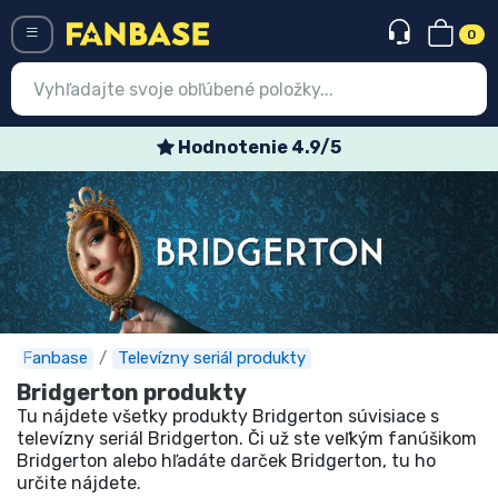
0
Menü
Špeciálne týždenné ponuky
Prihlásiť sa
Registrácia
Najnovšie
Akcie
Expresná preprava
Fanbase
Televízny seriál produkty
Bridgerton produkty
Predobjednávky
Tu nájdete všetky produkty Bridgerton súvisiace s
televízny seriál Bridgerton. Či už ste veľkým fanúšikom
Outlet produkty
Bridgerton alebo hľadáte darček Bridgerton, tu ho
určite nájdete.