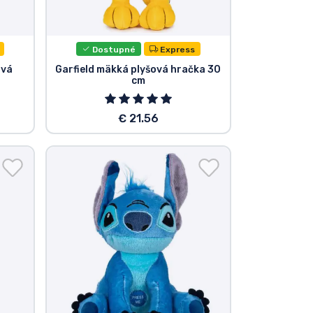
Dostupné
Express
ová
Garfield mäkká plyšová hračka 30
cm
€ 21.56