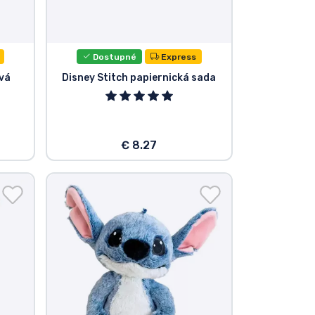
Dostupné
Express
ová
Disney Stitch papiernická sada
€ 8.27