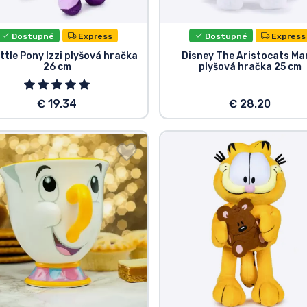
Dostupné
Express
Dostupné
Express
ittle Pony Izzi plyšová hračka
Disney The Aristocats Ma
26 cm
plyšová hračka 25 cm
€ 19.34
€ 28.20