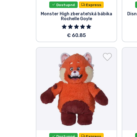
Dostupné
Express
Monster High zberateľská bábika
Disn
Rochelle Goyle
€ 60.85
Dostupné
Express