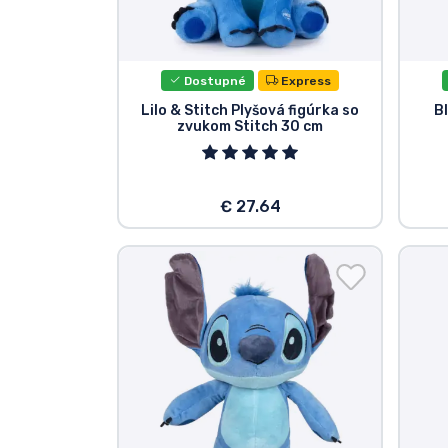
Zoradiť podľa série
Dostupné
Express
Zoradiť podľa filmov
Lilo & Stitch Plyšová figúrka so
B
zvukom Stitch 30 cm
Zoradiť podľa karikatúry
Zoradiť podľa Anime
€ 27.64
Zoradiť podľa hier
Zoradiť podľa športu
Zoradiť podľa hudby
Typy výrobkov