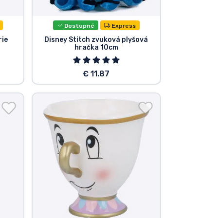
Dostupné
Express
rie
Disney Stitch zvuková plyšová
hračka 10cm
€ 11.87