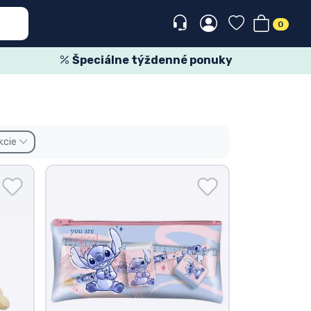
0
Špeciálne týždenné ponuky
kcie