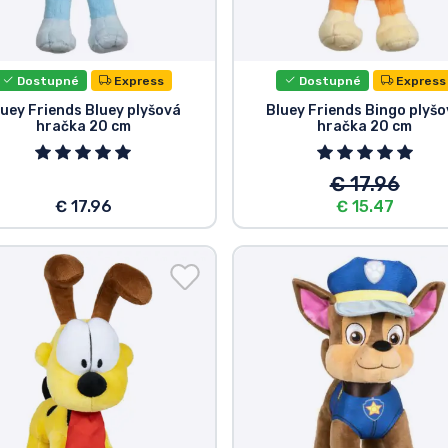
Dostupné
Express
Dostupné
Express
luey Friends Bluey plyšová
Bluey Friends Bingo plyš
hračka 20 cm
hračka 20 cm
€ 17.96
€ 17.96
€ 15.47