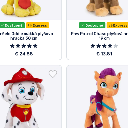
Dostupné
Express
Dostupné
Express
rfield Oddie mäkká plyšová
Paw Patrol Chase plyšová h
hračka 30 cm
19 cm
€ 24.88
€ 13.81