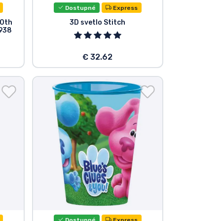
Dostupné
Express
90th
3D svetlo Stitch
1938
€ 32.62
Dostupné
Express