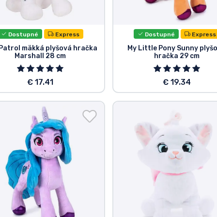
Dostupné
Express
Dostupné
Express
Patrol mäkká plyšová hračka
My Little Pony Sunny plyš
Marshall 28 cm
hračka 29 cm
€ 17.41
€ 19.34