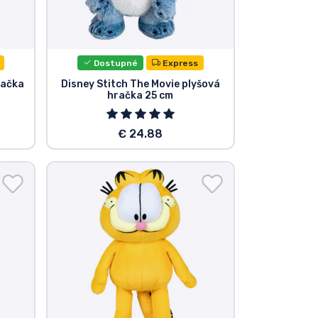
Dostupné
Express
račka
Disney Stitch The Movie plyšová
hračka 25 cm
€ 24.88