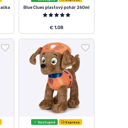
račka
Blue Clues plastový pohár 260ml
€ 1.08
Dostupné
Express