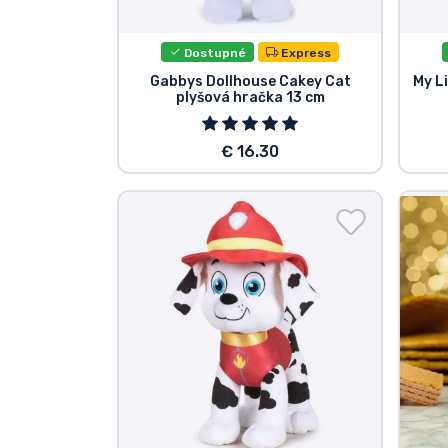
Dostupné
Express
Gabbys Dollhouse Cakey Cat
My L
plyšová hračka 13 cm
€ 16.30