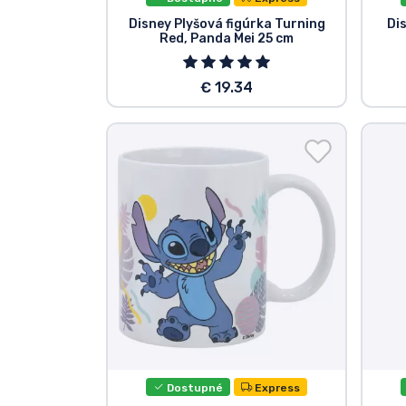
Disney Plyšová figúrka Turning
Di
Red, Panda Mei 25 cm
€ 19.34
Dostupné
Express