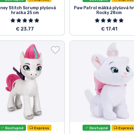
sney Stitch Scrump plyšová
Paw Patrol mäkká plyšová h
hračka 25 cm
Rocky 28cm
€ 23.77
€ 17.41
Dostupné
Express
Dostupné
Express