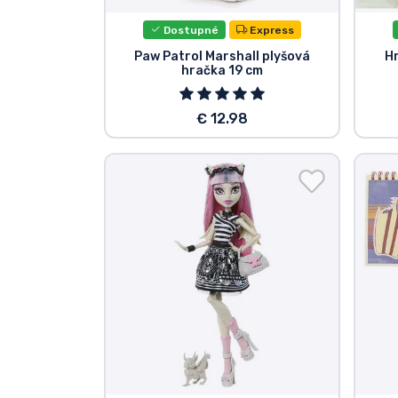
Dostupné
Express
Paw Patrol Marshall plyšová
Hr
hračka 19 cm
€ 12.98