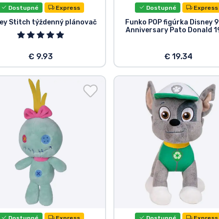
Dostupné
Express
Dostupné
Express
ey Stitch týždenný plánovač
Funko POP figúrka Disney 
Anniversary Pato Donald 
€ 9.93
€ 19.34
Dostupné
Express
Dostupné
Express