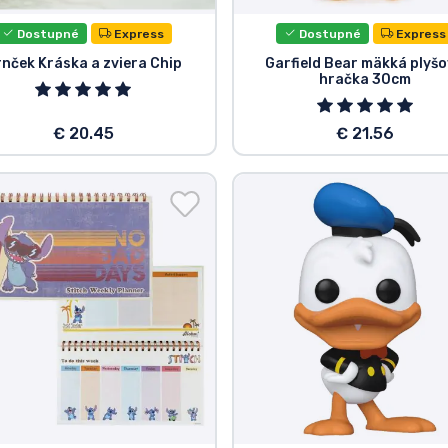
Dostupné
Express
Dostupné
Express
nček Kráska a zviera Chip
Garfield Bear mäkká plyš
hračka 30cm
€ 20.45
€ 21.56