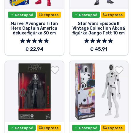
Dostupné
Express
Dostupné
Express
Marvel Avengers Titan
Star Wars Episode II
Hero Captain America
Vintage Collection Akčná
deluxe figúrka 30 cm
figúrka Jango Fett 10 cm
€ 22.94
€ 45.91
Dostupné
Express
Dostupné
Express