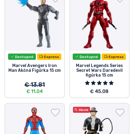
Dostupné
Express
Dostupné
Express
Marvel Avengers Iron
Marvel Legends Series
Man Akčná Figúrka 15 cm
Secret Wars Daredevil
figúrka 15 cm
€ 13.81
€ 11.04
€ 45.08
Akcie