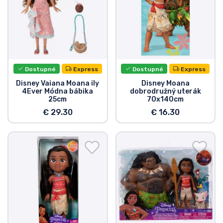
Dostupné
Express
Dostupné
Express
Disney Vaiana Moana ily
Disney Moana
4Ever Módna bábika
dobrodružný uterák
25cm
70x140cm
€ 29.30
€ 16.30