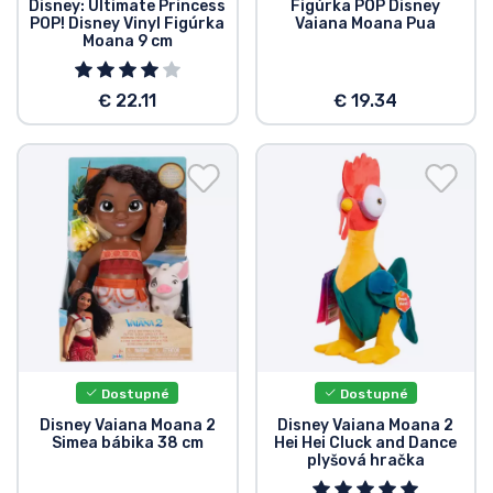
Disney: Ultimate Princess
Figúrka POP Disney
POP! Disney Vinyl Figúrka
Vaiana Moana Pua
Moana 9 cm
€ 22.11
€ 19.34
Dostupné
Dostupné
Disney Vaiana Moana 2
Disney Vaiana Moana 2
Simea bábika 38 cm
Hei Hei Cluck and Dance
plyšová hračka