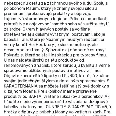
nebezpečnú cestu za záchranou svojho ľudu. Spolu s
polobohom Mauim, ktorý je známy svojou silou a
premenami, prekonávajú prekážky a objavujú
tajomstvá starodávnych legiend. Príbeh o odhodlaní,
priateľstve a objavovaní samého seba vás určite chytí
za srdce. Okrem hlavných postáv sa vo filme
stretávame aj s ďalšími výraznými postavami, ako je
babička Tala, ktorá je Moaniným múdrym radcom, či
verný kohút Hei Hei, ktorý je síce nemotorný, ale
nesmierne roztomilý. Spoznáte aj nádherné ostrovy
Polynézie, ktoré sa stali inšpiráciou pre tvorcov filmu.
U nás nájdete širokú paletu produktov od
renomovaných značiek, ktoré zaručujú kvalitu a verné
spracovanie obľúbených postáv a motívov z filmu.
Objavte zberateľské figúrky od FUNKO, ktoré sú známe
svojim jedinečným štýlom a detailným spracovaním. S
KARACTERMANIA sa môžete tešiť na štýlové doplnky s
dizajnom Moana. Pre školákov máme pripravené
produkty od SAFTA, vrátane ruksakov a peračníkov. Ak
hľadáte niečo výnimočné, určite vás očaria dizajnové
kabelky a batohy od LOUNGEFLY. S JAKKS PACIFIC ožijú
hračky a figúrky z príbehu Moany vo vašich rukách. Pre