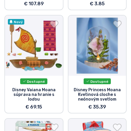
€ 107.89
€ 3.85
Nový
Dostupné
Dostupné
Disney Vaiana Moana
Disney Princess Moana
súprava na hranie s
Kvetinová cloche s
loďou
neónovým svetlom
€ 69.15
€ 35.39