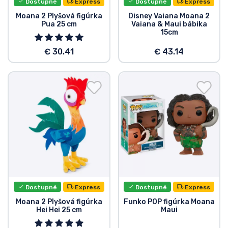
Dostupné
Express
Dostupné
Express
Typy výrobkov
Moana 2 Plyšová figúrka
Disney Vaiana Moana 2
Pua 25 cm
Vaiana & Maui bábika
15cm
Značky
€ 30.41
€ 43.14
Dostupné
Express
Dostupné
Express
Moana 2 Plyšová figúrka
Funko POP figúrka Moana
Hei Hei 25 cm
Maui