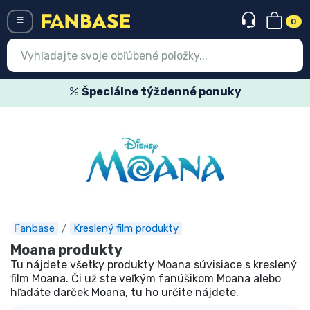
0
Menü
Špeciálne týždenné ponuky
Prihlásiť sa
Registrácia
Najnovšie
Akcie
Expresná preprava
Fanbase
Kreslený film produkty
Moana produkty
Predobjednávky
Tu nájdete všetky produkty Moana súvisiace s kreslený
film Moana. Či už ste veľkým fanúšikom Moana alebo
Outlet produkty
hľadáte darček Moana, tu ho určite nájdete.