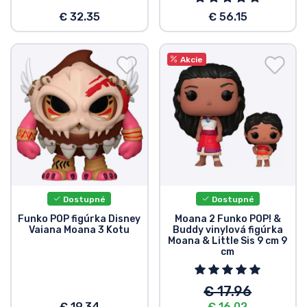
€ 32.35
€ 56.15
Akcie
Dostupné
Dostupné
Funko POP figúrka Disney
Moana 2 Funko POP! &
Vaiana Moana 3 Kotu
Buddy vinylová figúrka
Moana & Little Sis 9 cm 9
cm
€ 17.96
€ 19.34
€ 16.02