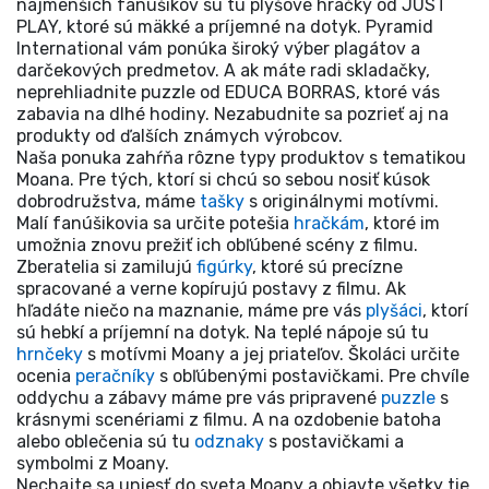
najmenších fanúšikov sú tu plyšové hračky od JUST
PLAY, ktoré sú mäkké a príjemné na dotyk. Pyramid
International vám ponúka široký výber plagátov a
darčekových predmetov. A ak máte radi skladačky,
neprehliadnite puzzle od EDUCA BORRAS, ktoré vás
zabavia na dlhé hodiny. Nezabudnite sa pozrieť aj na
produkty od ďalších známych výrobcov.
Naša ponuka zahŕňa rôzne typy produktov s tematikou
Moana. Pre tých, ktorí si chcú so sebou nosiť kúsok
dobrodružstva, máme
tašky
s originálnymi motívmi.
Malí fanúšikovia sa určite potešia
hračkám
, ktoré im
umožnia znovu prežiť ich obľúbené scény z filmu.
Zberatelia si zamilujú
figúrky
, ktoré sú precízne
spracované a verne kopírujú postavy z filmu. Ak
hľadáte niečo na maznanie, máme pre vás
plyšáci
, ktorí
sú hebkí a príjemní na dotyk. Na teplé nápoje sú tu
hrnčeky
s motívmi Moany a jej priateľov. Školáci určite
ocenia
peračníky
s obľúbenými postavičkami. Pre chvíle
oddychu a zábavy máme pre vás pripravené
puzzle
s
krásnymi scenériami z filmu. A na ozdobenie batoha
alebo oblečenia sú tu
odznaky
s postavičkami a
symbolmi z Moany.
Nechajte sa uniesť do sveta Moany a objavte všetky tie