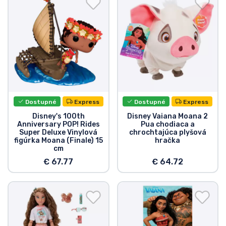
Dostupné
Express
Dostupné
Express
Disney's 100th
Disney Vaiana Moana 2
Anniversary POP! Rides
Pua chodiaca a
Super Deluxe Vinylová
chrochtajúca plyšová
figúrka Moana (Finale) 15
hračka
cm
€ 67.77
€ 64.72