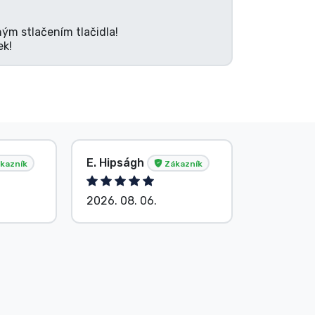
ným stlačením tlačidla!
ek!
E. Hipságh
Anonym
kazník
Zákazník
2026. 08. 06.
2026. 08.