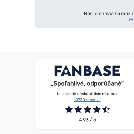
Naši členovia sa môžu 
Značky
Pr
V. Éva
Zákazník
„Spoľahlivé, odporúčané”
2026. 08. 06.
Na základe desiatok tisíc nákupov
10730 recenzií
4.93 / 5