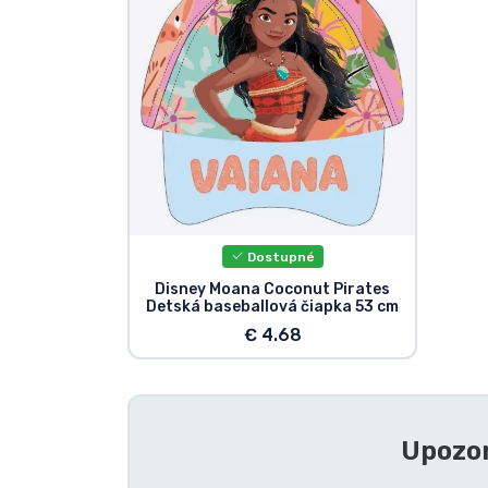
Zoradiť podľa série
Zoradiť podľa filmov
Zoradiť podľa karikatúry
Zoradiť podľa Anime
Dostupné
Zoradiť podľa hier
Disney Moana Coconut Pirates
Detská baseballová čiapka 53 cm
€ 4.68
Zoradiť podľa športu
Zoradiť podľa hudby
Upozor
Typy výrobkov