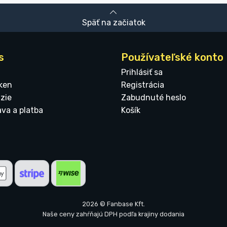
Späť na začiatok
s
Používateľské konto
Prihlásiť sa
ken
Registrácia
zie
Zabudnuté heslo
ava a platba
Košík
2026 © Fanbase Kft.
Naše ceny zahŕňajú DPH podľa krajiny dodania