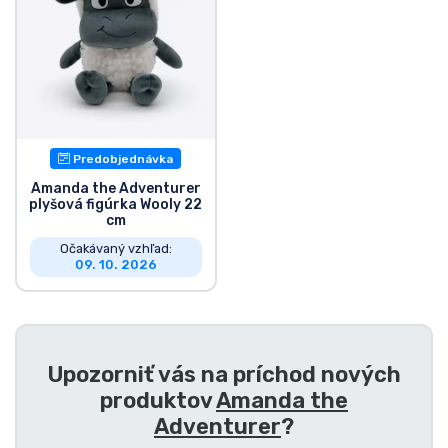
Preprava a platba
Zoradiť podľa série
Zoradiť podľa filmov
Predobjednávka
Zoradiť podľa karikatúry
Amanda the Adventurer
plyšová figúrka Wooly 22
cm
Zoradiť podľa Anime
Očakávaný vzhľad:
09. 10. 2026
Zoradiť podľa hier
Zoradiť podľa športu
Upozorniť vás na príchod nových
produktov
Amanda the
Zoradiť podľa hudby
Adventurer
?