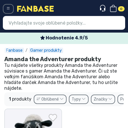
0
Menü
Hodnotenie 4.9/5
Fanbase
Gamer produkty
Prihlásiť sa
Registrácia
Amanda the Adventurer produkty
Tu nájdete všetky produkty Amanda the Adventurer
Najnovšie
súvisiace s gamer Amanda the Adventurer. Či už ste
veľkým fanúšikom Amanda the Adventurer alebo
Akcie
hľadáte darček Amanda the Adventurer, tu ho určite
nájdete.
Expresná preprava
1
produkty
Obľúbené
Typy
Značky
Poh
Predobjednávky
Outlet produkty