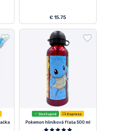
€ 15.75
Dostupné
Express
račka
Pokemon hliníková fľaša 500 ml