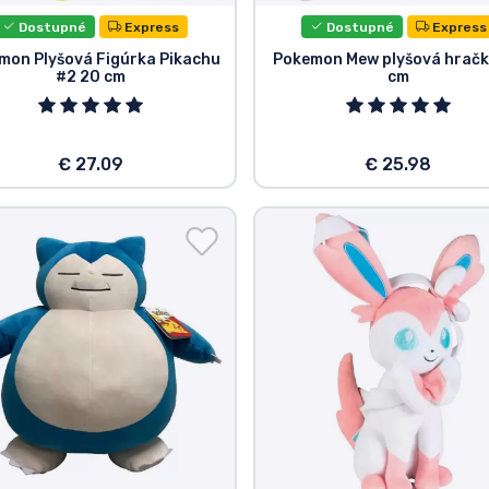
Dostupné
Express
Dostupné
Express
mon Plyšová Figúrka Pikachu
Pokemon Mew plyšová hračk
#2 20 cm
cm
€ 27.09
€ 25.98