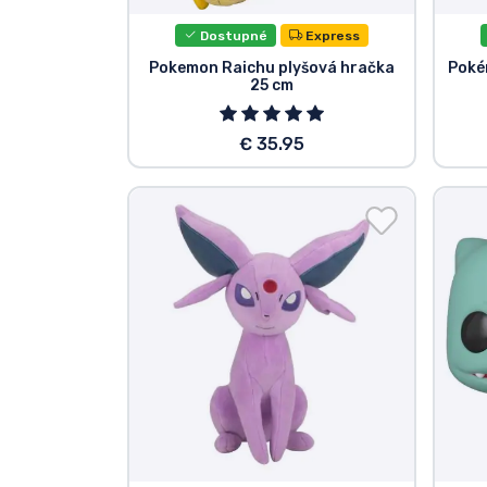
Dostupné
Express
Pokemon Raichu plyšová hračka
Poké
25 cm
€ 35.95