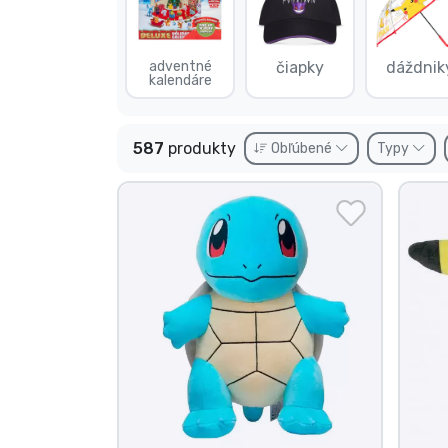
Zoradiť podľa série
adventné
čiapky
dáždnik
kalendáre
Zoradiť podľa filmov
Zoradiť podľa karikatúry
587
produkty
Obľúbené
Typy
Zoradiť podľa Anime
Zoradiť podľa hier
Zoradiť podľa športu
Zoradiť podľa hudby
Typy výrobkov