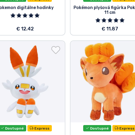
okemon digitálne hodinky
Pokémon plyšová figúrka Pok
11 cm
€ 12.42
€ 11.87
Dostupné
Express
Dostupné
Express