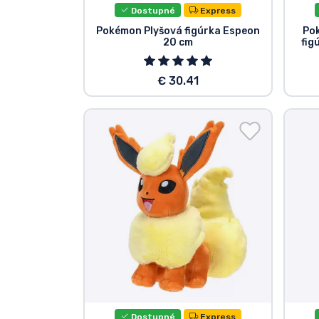
Dostupné
Express
Pokémon Plyšová figúrka Espeon
Po
20 cm
fig
€ 30.41
Dostupné
Express