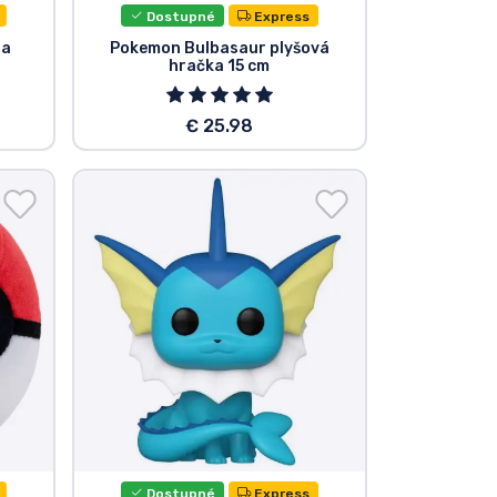
Dostupné
Express
na
Pokemon Bulbasaur plyšová
hračka 15 cm
€ 25.98
Dostupné
Express