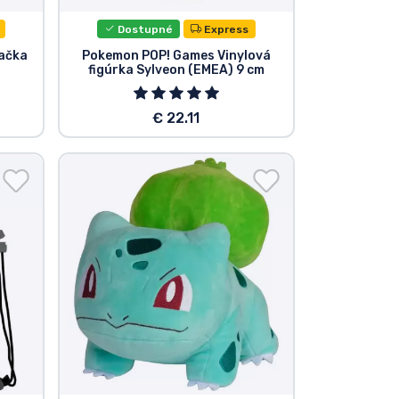
Dostupné
Express
račka
Pokemon POP! Games Vinylová
figúrka Sylveon (EMEA) 9 cm
€ 22.11