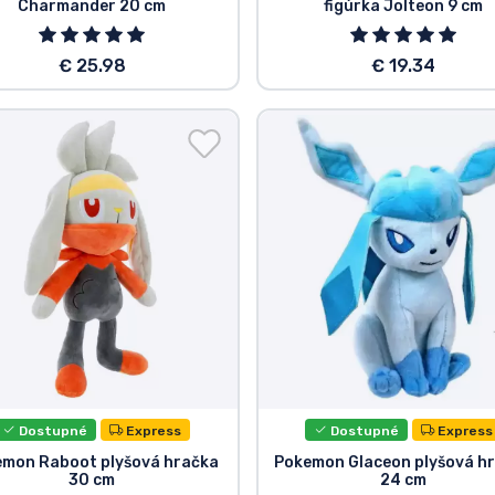
Charmander 20 cm
figúrka Jolteon 9 cm
€ 25.98
€ 19.34
Dostupné
Express
Dostupné
Express
emon Raboot plyšová hračka
Pokemon Glaceon plyšová h
30 cm
24 cm