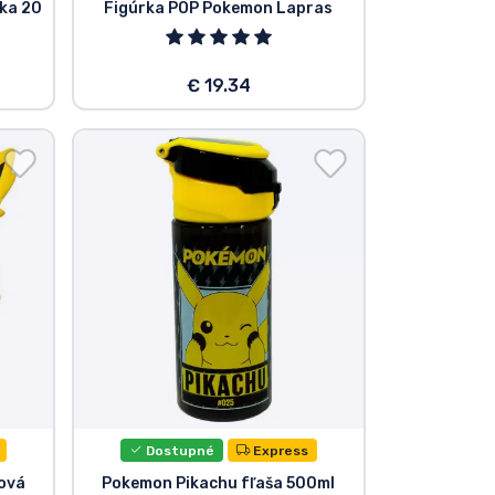
ka 20
Figúrka POP Pokemon Lapras
€ 19.34
Dostupné
Express
ová
Pokemon Pikachu fľaša 500ml