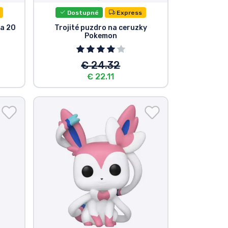
Dostupné
Express
a 20
Trojité puzdro na ceruzky
Pokemon
€ 24.32
€ 22.11