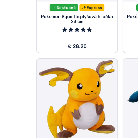
Dostupné
Express
Značky
Pokemon Squirtle plyšová hračka
Poké
23 cm
€ 28.20