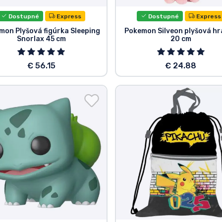
Dostupné
Express
Dostupné
Express
mon Plyšová figúrka Sleeping
Pokemon Silveon plyšová h
Snorlax 45 cm
20 cm
€ 56.15
€ 24.88