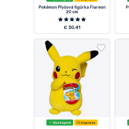
Pokémon Plyšová figúrka Flareon
P
20 cm
€ 30.41
Dostupné
Express