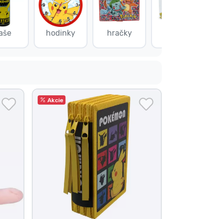
ľaše
hodinky
hračky
hrnčeky
j
Akcie