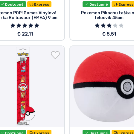
Dostupné
Express
Dostupné
Express
kemon POP! Games Vinylová
Pokemon Pikachu taška 
úrka Bulbasaur (EMEA) 9 cm
telocvik 45cm
€ 22.11
€ 5.51
Dostupné
Express
Dostupné
Express