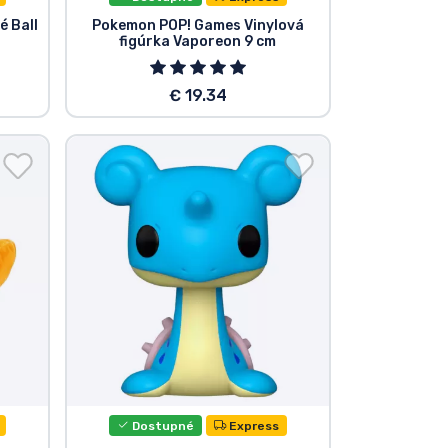
é Ball
Pokemon POP! Games Vinylová
figúrka Vaporeon 9 cm
€ 19.34
Dostupné
Express