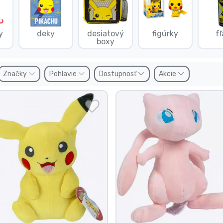
y
deky
desiatový
figúrky
f
boxy
Značky
Pohlavie
Dostupnosť
Akcie