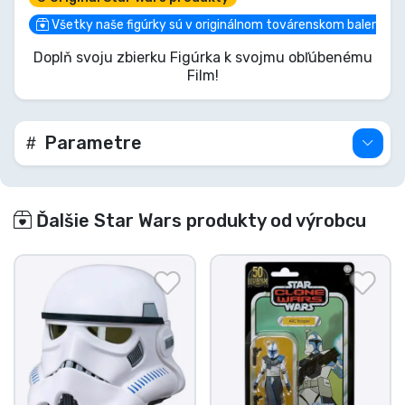
čaká na tvoj rozkaz. Jeho detailné brnenie a
neochvejný pohľad odrážajú disciplínu GAR. Pridaj
Všetky naše figúrky sú v originálnom továrenskom balení
túto elitnú jednotku k svojim silám, preži
Doplň svoju zbierku Figúrka k svojmu obľúbenému
najintenzívnejšie momenty ságy a zaisti, aby tvoja
Film!
zbierka zvíťazila. Za Republiku!
Parametre
Ďalšie Star Wars produkty od výrobcu