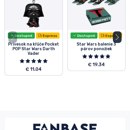
Dostupné
Express
Dostupné
Express
Prívesok na kľúče Pocket
Star Wars balenie 3
POP Star Wars Darth
párov ponožiek
Vader
€ 19.34
€ 11.04