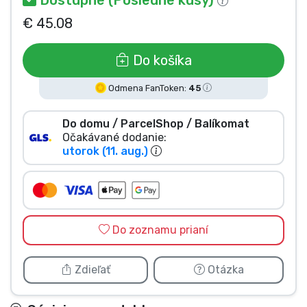
Typy výrobkov
€ 45.08
Značky
Do košíka
Odmena FanToken:
45
Do domu / ParcelShop / Balíkomat
Očakávané dodanie:
utorok (11. aug.)
Do zoznamu prianí
Zdieľať
Otázka