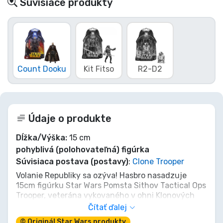
Súvisiace produkty
Count Dooku
Kit Fitso
R2-D2
Údaje o produkte
Dĺžka/Výška:
15 cm
pohyblivá (polohovateľná) figúrka
Súvisiaca postava (postavy)
:
Clone Trooper
Volanie Republiky sa ozýva! Hasbro nasadzuje
15cm figúrku Star Wars Pomsta Sithov Tactical Ops
Trooper, veterána vykovaného v ohni Klonových
vojen. Tento vojak s výraznými znakmi, pripravený
Čítať ďalej
na kritické misie proti separatistickým droidom,
© Originál Star Wars produkty