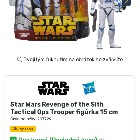
Preprava a platba
Zoradiť podľa série
Zoradiť podľa filmov
Zoradiť podľa karikatúry
Dvojitým ťuknutím na obrázok ho zväčšíte
Zoradiť podľa Anime
Zoradiť podľa hier
Star Wars Revenge of the Sith
Zoradiť podľa športu
Tactical Ops Trooper figúrka 15 cm
Číslo položky:
207729
Zoradiť podľa hudby
Express
Dostupné (Posledné kusy)