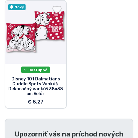
Preprava a platba
Nový
Zoradiť podľa série
Zoradiť podľa filmov
Zoradiť podľa karikatúry
Dostupné
Zoradiť podľa Anime
Disney 101 Dalmatians
Cuddle Spots Vankúš,
Dekoračný vankúš 38x38
Zoradiť podľa hier
cm Velúr
€ 8.27
Zoradiť podľa športu
Zoradiť podľa hudby
Upozorniť vás na príchod nových