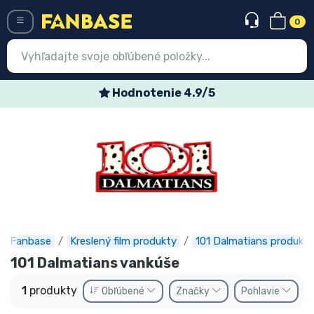
0
Menü
Hodnotenie 4.9/5
Prihlásiť sa
Registrácia
Najnovšie
Akcie
Expresná preprava
Fanbase
Kreslený film produkty
101 Dalmatians produkty
Predobjednávky
101 Dalmatians vankúše
Outlet produkty
1
produkty
Obľúbené
Značky
Pohlavie