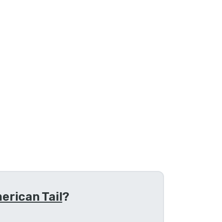
erican Tail
?