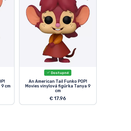
Dostupné
OP!
An American Tail Funko POP!
 9 cm
Movies vinylová figúrka Tanya 9
cm
€ 17.96