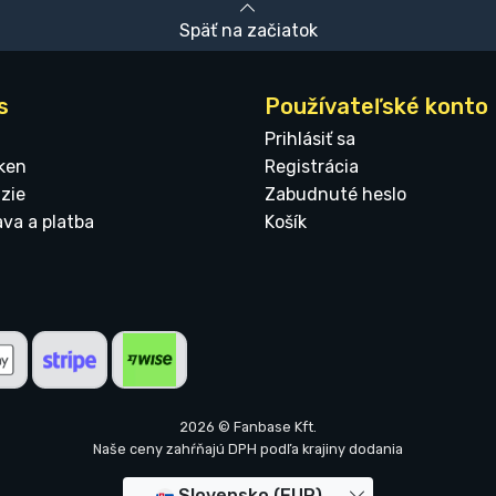
Späť na začiatok
s
Používateľské konto
Prihlásiť sa
ken
Registrácia
zie
Zabudnuté heslo
ava a platba
Košík
2026 © Fanbase Kft.
Naše ceny zahŕňajú DPH podľa krajiny dodania
Slovensko (EUR)