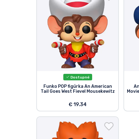
Zoradiť podľa série
Zoradiť podľa filmov
Zoradiť podľa karikatúry
Zoradiť podľa Anime
Dostupné
Zoradiť podľa hier
Funko POP figúrka An American
An
Tail Goes West Fievel Mousekewitz
Movie
Zoradiť podľa športu
€ 19.34
Zoradiť podľa hudby
Typy výrobkov