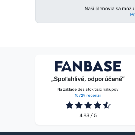
Naši členovia sa môžu 
Pr
V. Éva
Zákazník
„Spoľahlivé, odporúčané”
2026. 08. 06.
Na základe desiatok tisíc nákupov
10729 recenzií
4.93 / 5