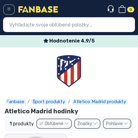
0
Menü
Hodnotenie 4.9/5
Prihlásiť sa
Registrácia
Najnovšie
Akcie
Expresná preprava
Fanbase
Šport produkty
Atletico Madrid produkty
Atletico Madrid hodinky
Predobjednávky
1
produkty
Obľúbené
Značky
Pohlavie
Outlet produkty