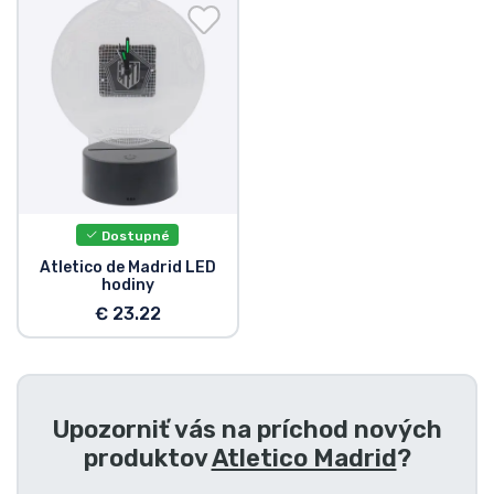
Preprava a platba
Zoradiť podľa série
Zoradiť podľa filmov
Zoradiť podľa karikatúry
Dostupné
Zoradiť podľa Anime
Atletico de Madrid LED
hodiny
€ 23.22
Zoradiť podľa hier
Zoradiť podľa športu
Upozorniť vás na príchod nových
Zoradiť podľa hudby
produktov
Atletico Madrid
?