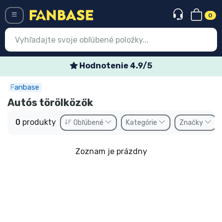
0
Menü
Hodnotenie 4.9/5
Fanbase
Prihlásiť sa
Registrácia
Autós törölközők
Najnovšie
0
produkty
Obľúbené
Kategórie
Značky
Akcie
Zoznam je prázdny
Expresná preprava
Predobjednávky
Outlet produkty