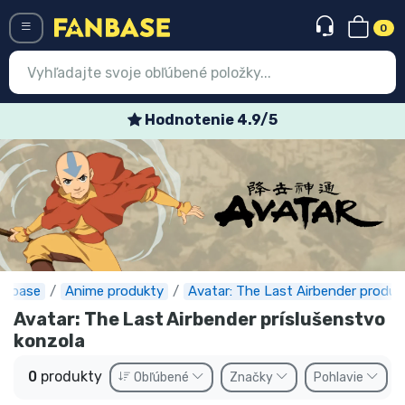
0
Menü
Hodnotenie 4.9/5
Prihlásiť sa
Registrácia
Najnovšie
Akcie
Expresná preprava
anbase
Anime produkty
Avatar: The Last Airbender produk
Avatar: The Last Airbender príslušenstvo
Predobjednávky
konzola
Outlet produkty
0
produkty
Obľúbené
Značky
Pohlavie