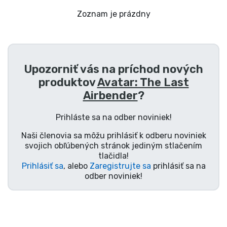
Preprava a platba
Zoznam je prázdny
Zoradiť podľa série
Zoradiť podľa filmov
Upozorniť vás na príchod nových
produktov
Avatar: The Last
Zoradiť podľa karikatúry
Airbender
?
Prihláste sa na odber noviniek!
Zoradiť podľa Anime
Naši členovia sa môžu prihlásiť k odberu noviniek
svojich obľúbených stránok jediným stlačením
Zoradiť podľa hier
tlačidla!
Prihlásiť sa
, alebo
Zaregistrujte sa
prihlásiť sa na
Zoradiť podľa športu
odber noviniek!
Zoradiť podľa hudby