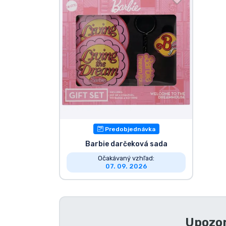
Zoradiť podľa série
Zoradiť podľa filmov
Zoradiť podľa karikatúry
Zoradiť podľa Anime
Predobjednávka
Zoradiť podľa hier
Barbie darčeková sada
Zoradiť podľa športu
Očakávaný vzhľad:
07. 09. 2026
Zoradiť podľa hudby
Upozor
Typy výrobkov