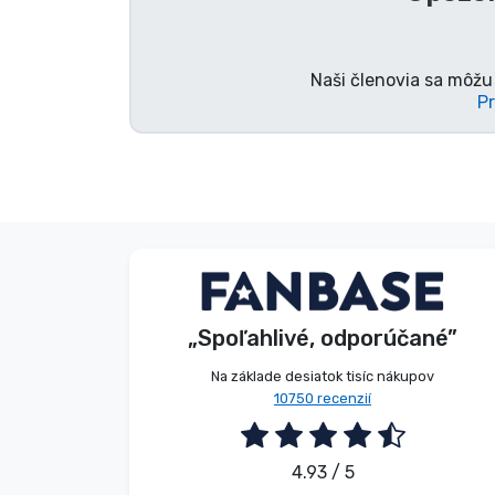
Značky
Naši členovia sa môžu 
Pr
Anonymný
Zákazník
„Spoľahlivé, odporúčané”
2026. 08. 09.
Na základe desiatok tisíc nákupov
10750 recenzií
4.93 / 5