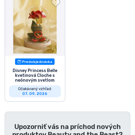
Preprava a platba
Zoradiť podľa série
Zoradiť podľa filmov
Zoradiť podľa karikatúry
Predobjednávka
Zoradiť podľa Anime
Disney Princess Belle
kvetinová Cloche s
neónovým svetlom
Zoradiť podľa hier
Očakávaný vzhľad:
07. 09. 2026
Zoradiť podľa športu
Zoradiť podľa hudby
Upozorniť vás na príchod nových
produktov
Beauty and the Beast
?