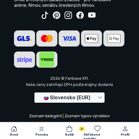
anime, filmov, seriálov, kreslených filmov.
2026 © Fanbase Kft.
Naše ceny zahŕňajú DPH podľa krajiny dodania
Slovensko (EUR)
Zoznam kategórií
|
Zoznam typov výrobkov
0
Úvod
Ponuka
Košík
Obľúbené
Profil
položky