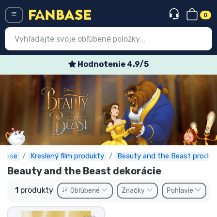
0
Menü
Hodnotenie 4.9/5
Prihlásiť sa
Registrácia
Najnovšie
Akcie
Expresná preprava
nbase
Kreslený film produkty
Beauty and the Beast produk
Beauty and the Beast dekorácie
Predobjednávky
1
produkty
Obľúbené
Značky
Pohlavie
Outlet produkty