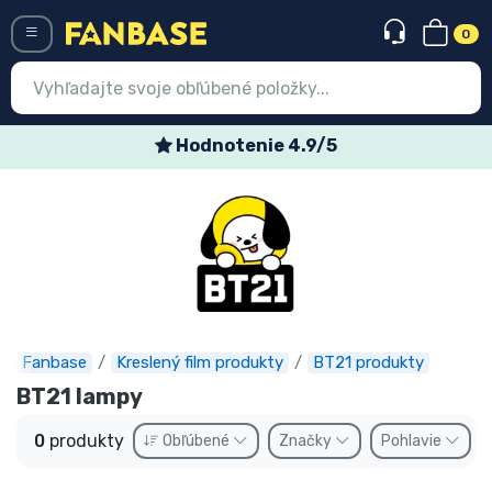
0
Menü
Hodnotenie 4.9/5
Prihlásiť sa
Registrácia
Najnovšie
Akcie
Expresná preprava
Fanbase
Kreslený film produkty
BT21 produkty
BT21 lampy
Predobjednávky
0
produkty
Obľúbené
Značky
Pohlavie
Outlet produkty