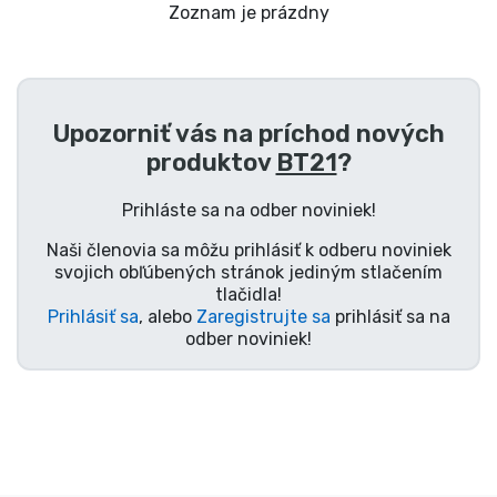
Preprava a platba
Zoznam je prázdny
Zoradiť podľa série
Upozorniť vás na príchod nových
Zoradiť podľa filmov
produktov
BT21
?
Zoradiť podľa karikatúry
Prihláste sa na odber noviniek!
Naši členovia sa môžu prihlásiť k odberu noviniek
Zoradiť podľa Anime
svojich obľúbených stránok jediným stlačením
tlačidla!
Prihlásiť sa
, alebo
Zaregistrujte sa
prihlásiť sa na
Zoradiť podľa hier
odber noviniek!
Zoradiť podľa športu
Zoradiť podľa hudby