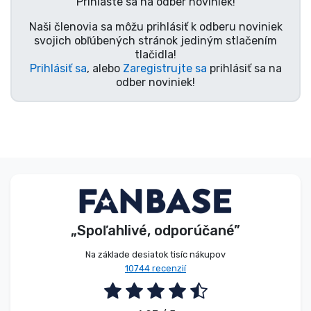
Prihláste sa na odber noviniek!
Typy výrobkov
Naši členovia sa môžu prihlásiť k odberu noviniek
svojich obľúbených stránok jediným stlačením
tlačidla!
Značky
Prihlásiť sa
, alebo
Zaregistrujte sa
prihlásiť sa na
odber noviniek!
„Spoľahlivé, odporúčané”
Na základe desiatok tisíc nákupov
10744 recenzií