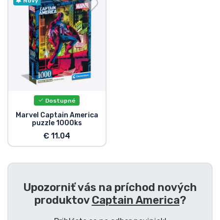
Preprava a platba
Nový
Zoradiť podľa série
Zoradiť podľa filmov
Zoradiť podľa karikatúry
Dostupné
Zoradiť podľa Anime
Marvel Captain America
puzzle 1000ks
€ 11.04
Zoradiť podľa hier
Zoradiť podľa športu
Upozorniť vás na príchod nových
Zoradiť podľa hudby
produktov
Captain America
?