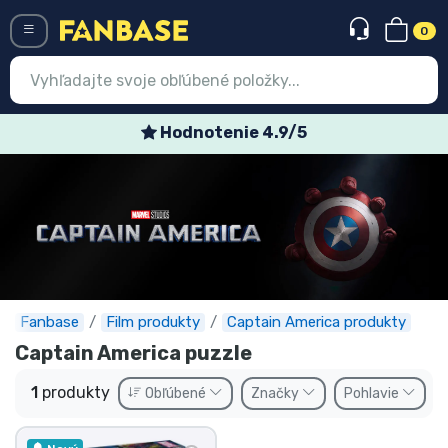
0
Menü
Hodnotenie 4.9/5
Prihlásiť sa
Registrácia
Najnovšie
Akcie
Expresná preprava
Fanbase
Film produkty
Captain America produkty
Captain America puzzle
Predobjednávky
1
produkty
Obľúbené
Značky
Pohlavie
Outlet produkty