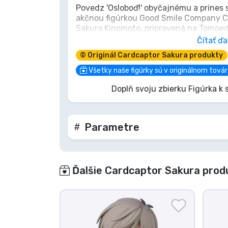
Povedz 'Osloboď!' obyčajnému a prines
akčnou figúrkou Good Smile Company Ca
Značky
Sakura Kinomoto, pripravená na Tomoeda 
podmanila tvoje srdce. Táto 10 cm figú
Čítať ďa
veselého ducha. Nedovoľ, aby ti táto šan
© Originál Cardcaptor Sakura produkty
mágie do svojej zbierky ešte dnes!
Všetky naše figúrky sú v originálnom tová
Doplň svoju zbierku Figúrka 
Parametre
Ďalšie Cardcaptor Sakura prod