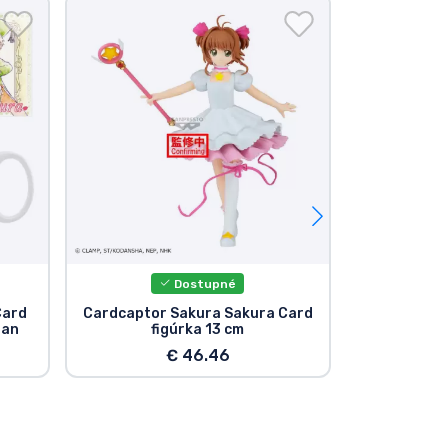
Nový
Dostupné
P
Card
Cardcaptor Sakura Sakura Card
Cardcapto
han
figúrka 13 cm
h
€ 46.46