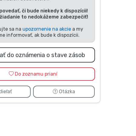
ovedať, či bude niekedy k dispozícii!
ožiadanie to nedokážeme zabezpečiť!
ujte sa na
upozornenie na akcie
a my
e informovať, ak bude k dispozícii.
dať do oznámenia o stave zásob
Do zoznamu prianí
ieľať
Otázka