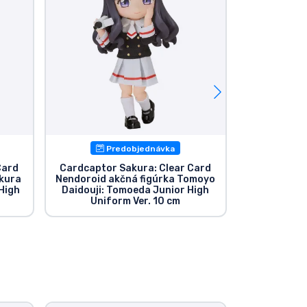
Predobjednávka
P
Card
Cardcaptor Sakura: Clear Card
Cardcaptor
akura
Nendoroid akčná figúrka Tomoyo
Nendoroid 
High
Daidouji: Tomoeda Junior High
Kinomoto: 
Uniform Ver. 10 cm
Unif