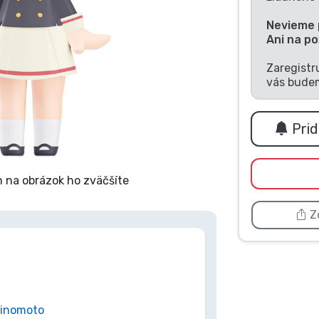
Nevieme p
Ani na p
Zaregistr
vás budem
Pri
 na obrázok ho zväčšíte
Zd
Kinomoto