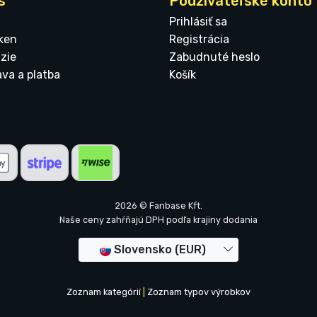
s
Používateľské konto
Prihlásiť sa
ken
Registrácia
zie
Zabudnuté heslo
ava a platba
Košík
2026 © Fanbase Kft.
Naše ceny zahŕňajú DPH podľa krajiny dodania
Slovensko (EUR)
Zoznam kategórií
|
Zoznam typov výrobkov