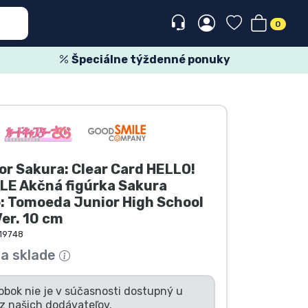
0
Špeciálne týždenné ponuky
r Sakura: Clear Card HELLO!
LE Akčná figúrka Sakura
: Tomoeda Junior High School
er. 10 cm
19748
na sklade
obok nie je v súčasnosti dostupný u
z našich dodávateľov.