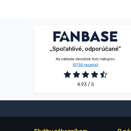
V. Éva
Zákazník
„Spoľahlivé, odporúčané”
2026. 08. 06.
Na základe desiatok tisíc nákupov
10730 recenzií
4.93 / 5