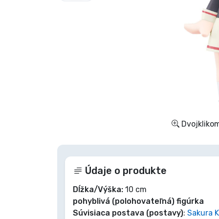
Zoradiť podľa série
Zoradiť podľa filmov
Zoradiť podľa karikatúry
Zoradiť podľa Anime
Dvojklikom
Zoradiť podľa hier
Zoradiť podľa športu
Údaje o produkte
Zoradiť podľa hudby
Dĺžka/Výška:
10 cm
pohyblivá (polohovateľná) figúrka
Súvisiaca postava (postavy)
:
Sakura 
Typy výrobkov