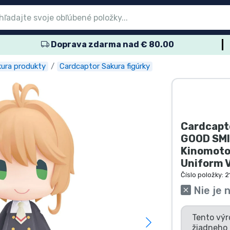
Doprava zdarma nad € 80.00
nu
nu
nu
nu
nu
nu
nu
nu
nu
ové produkty
ové produkty
lené výrobky
dukty anime
ukty pre hráčov
rtové produkty
obné produkty
kov
ura produkty
Cardcaptor Sakura figúrky
Cardcapto
GOOD SMI
Kinomoto
Uniform V
Číslo položky:
2
Nie je 
Tento výr
žiadneho 