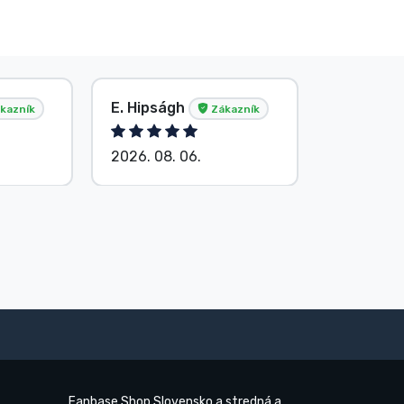
E. Hipságh
Anonym
kazník
Zákazník
2026. 08. 06.
2026. 08.
Fanbase Shop Slovensko a stredná a