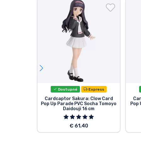
Dostupné
Express
Cardcaptor Sakura: Clow Card
Car
Pop Up Parade PVC Socha Tomoyo
Pop 
Daidouji 16 cm
€ 61.40