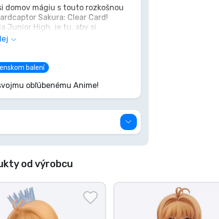
 si domov mágiu s touto rozkošnou
rdcaptor Sakura: Clear Card!
Junior High, je tu, aby si
rka dokonale stelesňuje Sakurinho
lej
ca unikla, pridaj si kúsok Clear Card
renskom balení
k svojmu obľúbenému Anime!
ukty od výrobcu