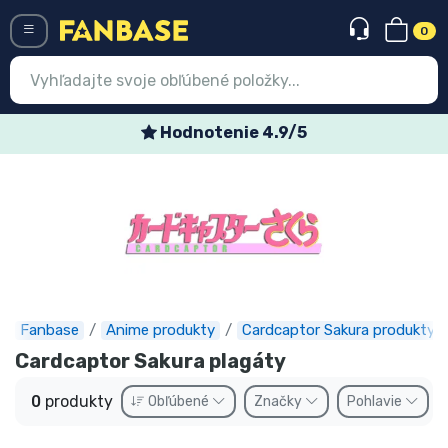
0
Menü
Hodnotenie 4.9/5
Prihlásiť sa
Registrácia
Najnovšie
Akcie
Expresná preprava
Fanbase
Anime produkty
Cardcaptor Sakura produkty
Cardcaptor Sakura plagáty
Predobjednávky
0
produkty
Obľúbené
Značky
Pohlavie
Outlet produkty