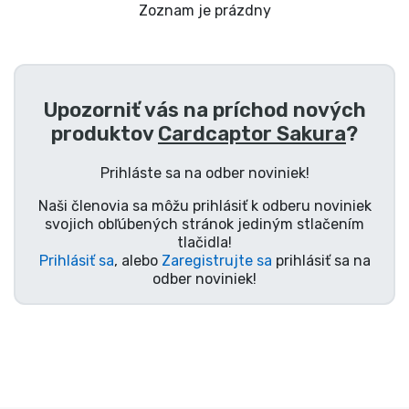
Preprava a platba
Zoznam je prázdny
Zoradiť podľa série
Upozorniť vás na príchod nových
Zoradiť podľa filmov
produktov
Cardcaptor Sakura
?
Zoradiť podľa karikatúry
Prihláste sa na odber noviniek!
Naši členovia sa môžu prihlásiť k odberu noviniek
Zoradiť podľa Anime
svojich obľúbených stránok jediným stlačením
tlačidla!
Prihlásiť sa
, alebo
Zaregistrujte sa
prihlásiť sa na
Zoradiť podľa hier
odber noviniek!
Zoradiť podľa športu
Zoradiť podľa hudby