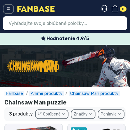
0
Menü
Hodnotenie 4.9/5
Prihlásiť sa
Registrácia
Najnovšie
Akcie
Expresná preprava
Fanbase
Anime produkty
Chainsaw Man produkty
Chainsaw Man puzzle
Predobjednávky
3
produkty
Obľúbené
Značky
Pohlavie
Outlet produkty