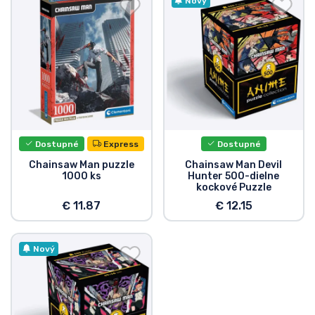
Preprava a platba
Nový
Zoradiť podľa série
Zoradiť podľa filmov
Zoradiť podľa karikatúry
Dostupné
Express
Dostupné
Zoradiť podľa Anime
Chainsaw Man puzzle
Chainsaw Man Devil
1000 ks
Hunter 500-dielne
kockové Puzzle
Zoradiť podľa hier
€ 11.87
€ 12.15
Zoradiť podľa športu
Nový
Zoradiť podľa hudby