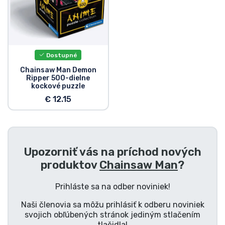
Typy výrobkov
Značky
Dostupné
Chainsaw Man Demon
Ripper 500-dielne
kockové puzzle
€ 12.15
Upozorniť vás na príchod nových
produktov
Chainsaw Man
?
Prihláste sa na odber noviniek!
Naši členovia sa môžu prihlásiť k odberu noviniek
svojich obľúbených stránok jediným stlačením
tlačidla!