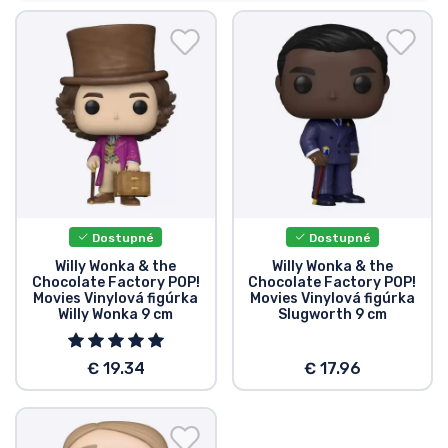
Preprava a platba
Zoradiť podľa série
Zoradiť podľa filmov
Zoradiť podľa karikatúry
Zoradiť podľa Anime
Dostupné
Dostupné
Willy Wonka & the
Willy Wonka & the
Chocolate Factory POP!
Chocolate Factory POP!
Zoradiť podľa hier
Movies Vinylová figúrka
Movies Vinylová figúrka
Willy Wonka 9 cm
Slugworth 9 cm
Zoradiť podľa športu
€ 19.34
€ 17.96
Zoradiť podľa hudby