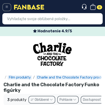
0
Menü
Hodnotenie 4.9/5
Prihlásiť sa
Registrácia
Najnovšie
Akcie
Expresná preprava
se
Film produkty
Charlie and the Chocolate Factory produk
Charlie and the Chocolate Factory Funko
Predobjednávky
figúrky
Outlet produkty
3
produkty
Obľúbené
Pohlavie
Dostupnosť