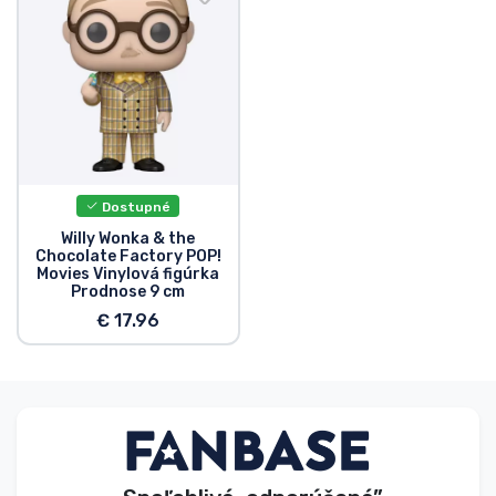
Typy výrobkov
Značky
Dostupné
Willy Wonka & the
Chocolate Factory POP!
Movies Vinylová figúrka
Prodnose 9 cm
€ 17.96