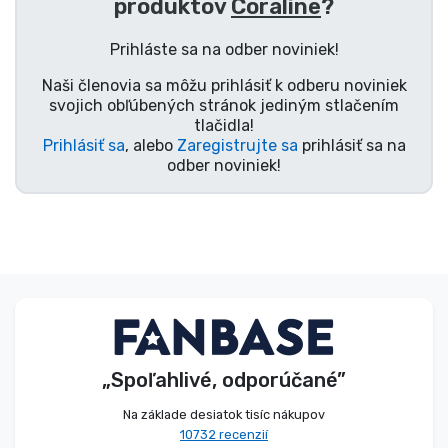
produktov
Coraline
?
Typy výrobkov
Prihláste sa na odber noviniek!
Značky
Naši členovia sa môžu prihlásiť k odberu noviniek
svojich obľúbených stránok jediným stlačením
tlačidla!
Prihlásiť sa
, alebo
Zaregistrujte sa
prihlásiť sa na
odber noviniek!
„Spoľahlivé, odporúčané”
Na základe desiatok tisíc nákupov
10732 recenzií