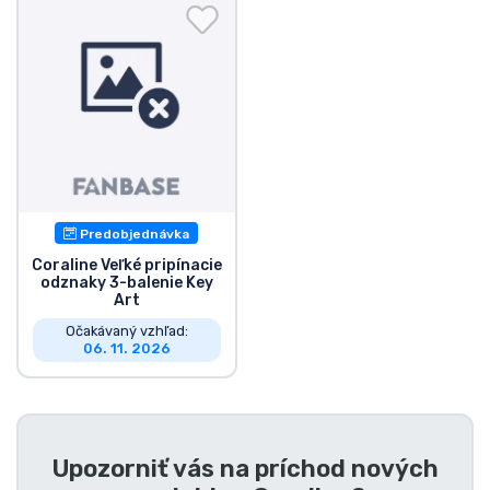
Preprava a platba
Zoradiť podľa série
Zoradiť podľa filmov
Zoradiť podľa karikatúry
Predobjednávka
Zoradiť podľa Anime
Coraline Veľké pripínacie
odznaky 3-balenie Key
Art
Zoradiť podľa hier
Očakávaný vzhľad:
06. 11. 2026
Zoradiť podľa športu
Zoradiť podľa hudby
Upozorniť vás na príchod nových