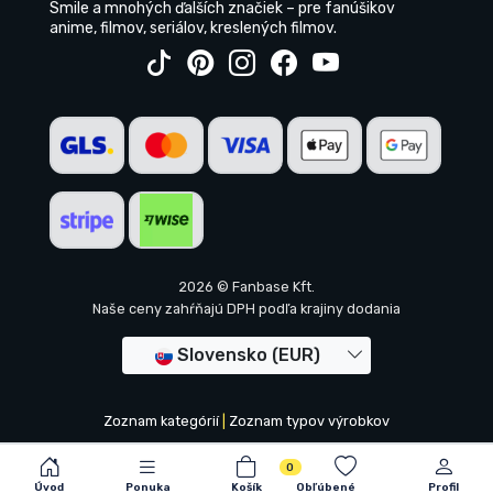
Smile a mnohých ďalších značiek – pre fanúšikov
anime, filmov, seriálov, kreslených filmov.
2026 © Fanbase Kft.
Naše ceny zahŕňajú DPH podľa krajiny dodania
Slovensko (EUR)
Zoznam kategórií
|
Zoznam typov výrobkov
0
Úvod
Ponuka
Košík
Obľúbené
Profil