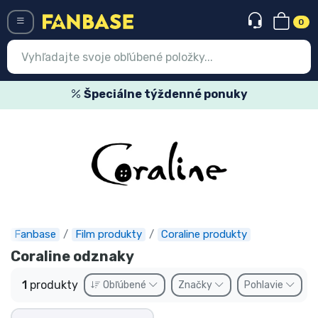
0
Menü
Špeciálne týždenné ponuky
Prihlásiť sa
Registrácia
Najnovšie
Akcie
Expresná preprava
Fanbase
Film produkty
Coraline produkty
Coraline odznaky
Predobjednávky
1
produkty
Obľúbené
Značky
Pohlavie
Outlet produkty