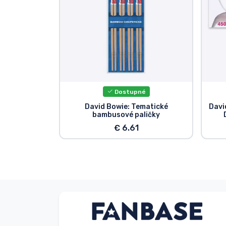
Dostupné
David Bowie: Tematické
Davi
bambusové paličky
€ 6.61
Anonymný
Zákazník