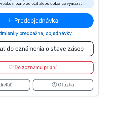
ýrobku možno odložiť alebo dokonca vymazať
Predobjednávka
dmienky predbežnej objednávky
dať do oznámenia o stave zásob
Do zoznamu prianí
ieľať
Otázka