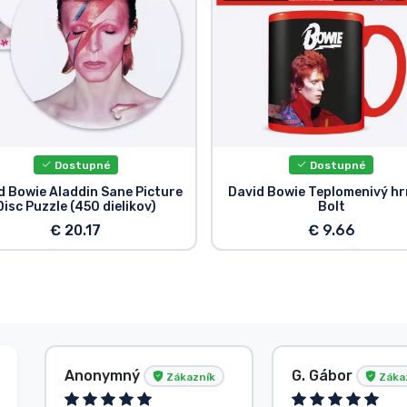
Dostupné
Dostupné
d Bowie Aladdin Sane Picture
David Bowie Teplomenivý h
Disc Puzzle (450 dielikov)
Bolt
€ 20.17
€ 9.66
Anonymný
G. Gábor
Zákazník
Záka