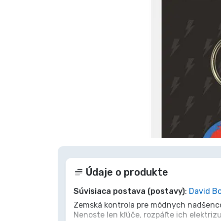
Zoradiť podľa série
Zoradiť podľa filmov
Zoradiť podľa karikatúry
Zoradiť podľa Anime
Dvojklikom
Zoradiť podľa hier
Zoradiť podľa športu
Údaje o produkte
Zoradiť podľa hudby
Súvisiaca postava (postavy)
:
David B
Zemská kontrola pre módnych nadšencov
Nenoste len kľúče, rozpáľte ich elektr
Typy výrobkov