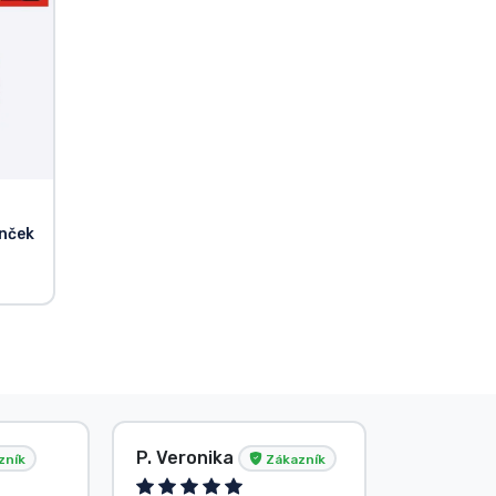
rnček
P. Veronika
Anonym
zník
Zákazník