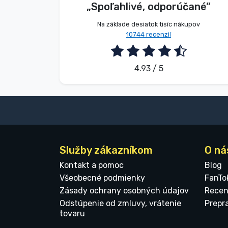
„Spoľahlivé, odporúčané”
2026. 08. 07.
Na základe desiatok tisíc nákupov
10744 recenzií
4.93 / 5
Služby zákazníkom
O ná
Kontakt a pomoc
Blog
Všeobecné podmienky
FanTo
Zásady ochrany osobných údajov
Recen
Odstúpenie od zmluvy, vrátenie
Prepr
tovaru