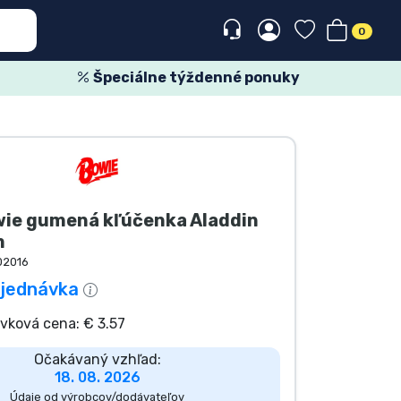
0
Špeciálne týždenné ponuky
wie gumená kľúčenka Aladdin
m
02016
jednávka
vková cena: € 3.57
Očakávaný vzhľad:
18. 08. 2026
Údaje od výrobcov/dodávateľov