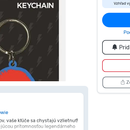
Vzhľad v
Po
Pri
 na obrázok ho zväčšíte
Zd
owie
, vaše kľúče sa chystajú vzlietnuť!
izujúcou prítomnosťou legendárneho