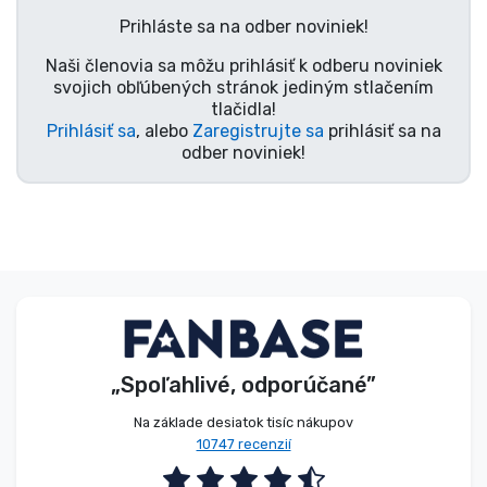
Prihláste sa na odber noviniek!
Typy výrobkov
Naši členovia sa môžu prihlásiť k odberu noviniek
svojich obľúbených stránok jediným stlačením
Značky
tlačidla!
Prihlásiť sa
, alebo
Zaregistrujte sa
prihlásiť sa na
odber noviniek!
„Spoľahlivé, odporúčané”
Na základe desiatok tisíc nákupov
10747 recenzií