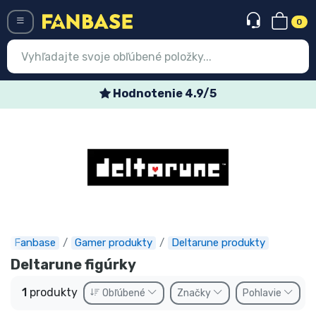
0
Menü
Hodnotenie 4.9/5
Prihlásiť sa
Registrácia
Najnovšie
Akcie
Expresná preprava
Fanbase
Gamer produkty
Deltarune produkty
Predobjednávky
Deltarune figúrky
Outlet produkty
1
produkty
Obľúbené
Značky
Pohlavie