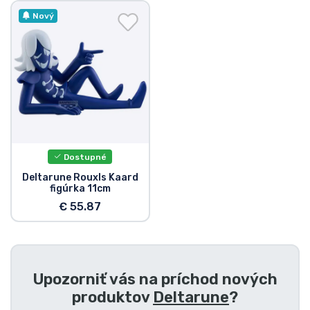
Preprava a platba
Nový
Zoradiť podľa série
Zoradiť podľa filmov
Zoradiť podľa karikatúry
Dostupné
Zoradiť podľa Anime
Deltarune Rouxls Kaard
figúrka 11cm
Zoradiť podľa hier
€ 55.87
Zoradiť podľa športu
Upozorniť vás na príchod nových
Zoradiť podľa hudby
produktov
Deltarune
?