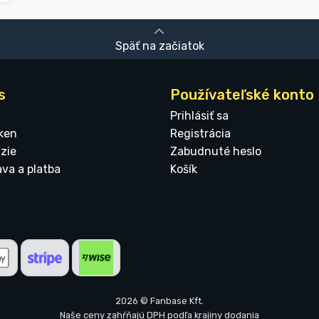
Späť na začiatok
s
Používateľské konto
Prihlásiť sa
ken
Registrácia
zie
Zabudnuté heslo
ava a platba
Košík
2026 © Fanbase Kft.
Naše ceny zahŕňajú DPH podľa krajiny dodania