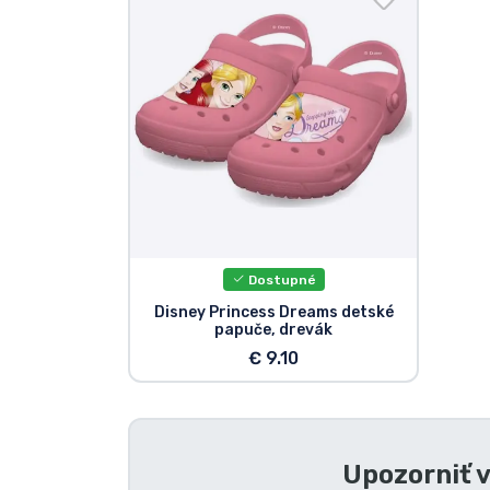
Zoradiť podľa série
Zoradiť podľa filmov
Zoradiť podľa karikatúry
Zoradiť podľa Anime
Dostupné
Zoradiť podľa hier
Disney Princess Dreams detské
papuče, drevák
Zoradiť podľa športu
€ 9.10
Zoradiť podľa hudby
Upozorniť 
Typy výrobkov