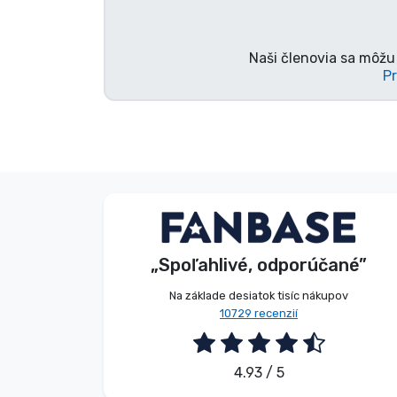
Značky
Naši členovia sa môžu 
Pr
V. Éva
Zákazník
„Spoľahlivé, odporúčané”
2026. 08. 06.
Na základe desiatok tisíc nákupov
10729 recenzií
4.93 / 5