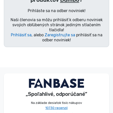
Typy výrobkov
Prihláste sa na odber noviniek!
Naši členovia sa môžu prihlásiť k odberu noviniek
Značky
svojich obľúbených stránok jediným stlačením
tlačidla!
Prihlásiť sa
, alebo
Zaregistrujte sa
prihlásiť sa na
odber noviniek!
„Spoľahlivé, odporúčané”
Na základe desiatok tisíc nákupov
10730 recenzií