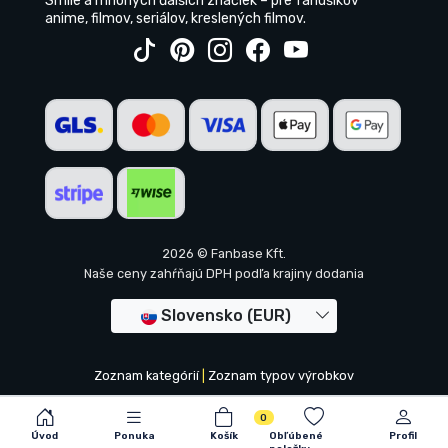
Smile a mnohých ďalších značiek – pre fanúšikov
anime, filmov, seriálov, kreslených filmov.
2026 © Fanbase Kft.
Naše ceny zahŕňajú DPH podľa krajiny dodania
Slovensko (EUR)
Zoznam kategórií
|
Zoznam typov výrobkov
0
Úvod
Ponuka
Košík
Obľúbené
Profil