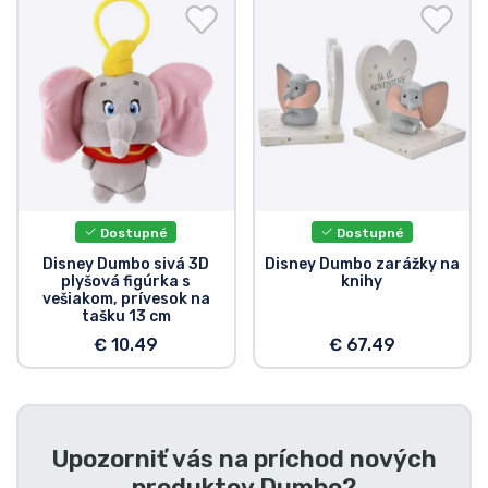
Preprava a platba
Zoradiť podľa série
Zoradiť podľa filmov
Zoradiť podľa karikatúry
Dostupné
Dostupné
Zoradiť podľa Anime
Disney Dumbo sivá 3D
Disney Dumbo zarážky na
plyšová figúrka s
knihy
vešiakom, prívesok na
Zoradiť podľa hier
tašku 13 cm
€ 10.49
€ 67.49
Zoradiť podľa športu
Zoradiť podľa hudby
Upozorniť vás na príchod nových
produktov
Dumbo
?