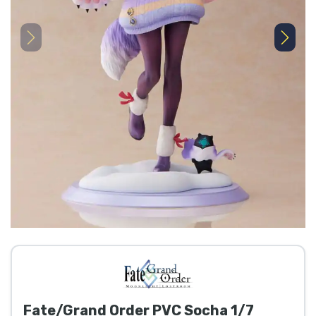
Preprava a platba
Zoradiť podľa série
Zoradiť podľa filmov
Zoradiť podľa karikatúry
Zoradiť podľa Anime
Zoradiť podľa hier
Dvojitým ťuknutím na obrázok ho zväčšíte
Zoradiť podľa športu
Zoradiť podľa hudby
Fate/Grand Order PVC Socha 1/7