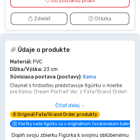
Do zoznamu prianí
Zdieľať
Otázka
Údaje o produkte
Materiál:
PVC
Dĺžka/Výška:
23 cm
Súvisiaca postava (postavy)
:
Kama
Claynel s hrdosťou predstavuje figúrku v mierke
pre Kama: Dream Portrait Ver. z Fate/Grand Order!
Claynel s hrdosťou predstavuje figúrku Kama:
Čítať ďalej
Dream Portrait Ver. z populárnej mobilnej hry
© Originál Fate/Grand Order produkty
Fate/Grand Order! Pozrite si túto trojrozmernú
Kamu, bohyňu lásky, odetú v Dream Portrait outfite
Všetky naše figúrky sú v originálnom továrenskom balení
inšpirovanom regionálnymi šatami z celého sveta.
Doplň svoju zbierku Figúrka k svojmu obľúbenému
Jej roztomilosť je zdôraznená jej nevinnou a živou