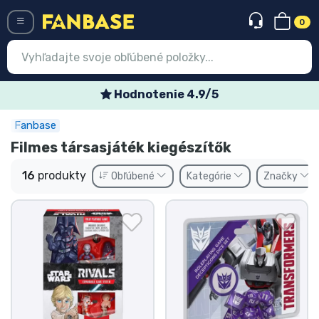
0
Menü
Špeciálne týždenné ponuky
Fanbase
Prihlásiť sa
Registrácia
Filmes társasjáték kiegészítők
Najnovšie
16
produkty
Obľúbené
Kategórie
Značky
Akcie
Expresná preprava
Predobjednávky
Outlet produkty