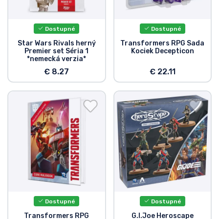
Preprava a platba
Dostupné
Dostupné
Zoradiť podľa série
Star Wars Rivals herný
Transformers RPG Sada
Premier set Séria 1
Kociek Decepticon
*nemecká verzia*
Zoradiť podľa filmov
€ 8.27
€ 22.11
Zoradiť podľa karikatúry
Zoradiť podľa Anime
Zoradiť podľa hier
Zoradiť podľa športu
Zoradiť podľa hudby
Dostupné
Dostupné
Transformers RPG
G.I.Joe Heroscape