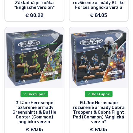
Základná príručka
rozšírenie armády Strike
Typy výrobkov
*Englische Version*
Forces anglická verzia
€ 80.22
€ 81.05
Značky
Dostupné
Dostupné
G.I.Joe Heroscape
G.I.Joe Heroscape
rozšírenie armády
rozšírenie armády Cobra
Greenshirts & Battle
Troopers & Cobra Flight
Copter (Common)
Pod (Common) *Anglická
anglická verzia
verzia*
€ 81.05
€ 81.05