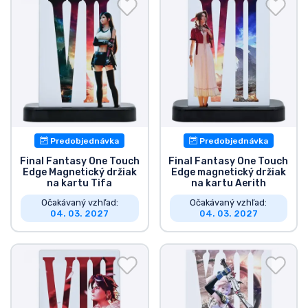
Preprava a platba
Zoradiť podľa série
Zoradiť podľa filmov
Zoradiť podľa karikatúry
Predobjednávka
Predobjednávka
Zoradiť podľa Anime
Final Fantasy One Touch
Final Fantasy One Touch
Edge Magnetický držiak
Edge magnetický držiak
na kartu Tifa
na kartu Aerith
Zoradiť podľa hier
Očakávaný vzhľad:
Očakávaný vzhľad:
04. 03. 2027
04. 03. 2027
Zoradiť podľa športu
Zoradiť podľa hudby