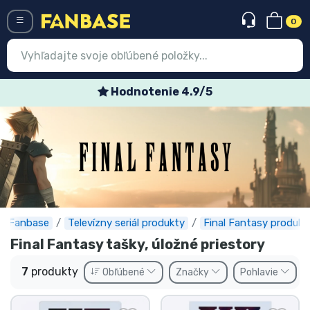
0
Menü
Hodnotenie 4.9/5
Prihlásiť sa
Registrácia
Najnovšie
Akcie
Expresná preprava
Fanbase
Televízny seriál produkty
Final Fantasy produkt
Final Fantasy tašky, úložné priestory
Predobjednávky
7
produkty
Obľúbené
Značky
Pohlavie
Outlet produkty