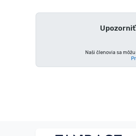
Zoradiť podľa série
Upozorniť
Zoradiť podľa filmov
Zoradiť podľa karikatúry
Naši členovia sa môžu 
Pr
Zoradiť podľa Anime
Zoradiť podľa hier
Zoradiť podľa športu
Zoradiť podľa hudby
Typy výrobkov