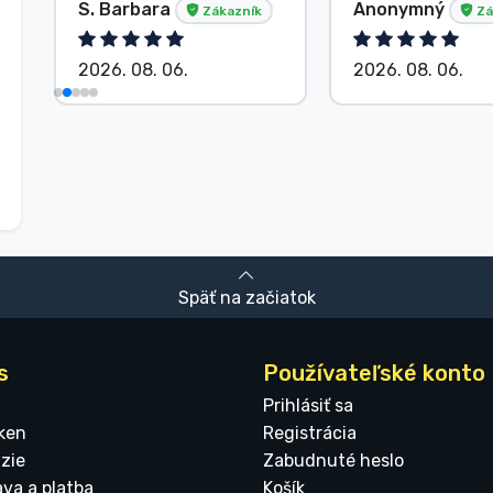
S. Barbara
Anonymný
Zákazník
Zá
2026. 08. 06.
2026. 08. 06.
Späť na začiatok
s
Používateľské konto
Prihlásiť sa
ken
Registrácia
zie
Zabudnuté heslo
ava a platba
Košík