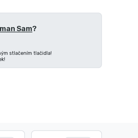
eman Sam
?
ným stlačením tlačidla!
ek!