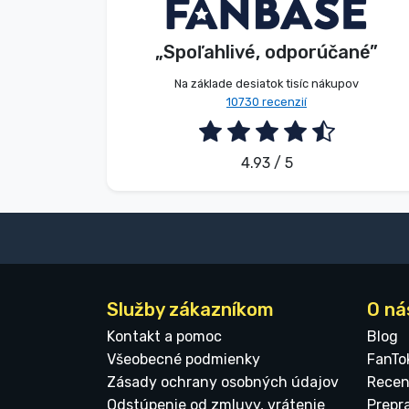
V. Éva
Zákazník
Značky
„Spoľahlivé, odporúčané”
2026. 08. 06.
Na základe desiatok tisíc nákupov
10730 recenzií
4.93 / 5
Služby zákazníkom
O ná
Kontakt a pomoc
Blog
Všeobecné podmienky
FanTo
Zásady ochrany osobných údajov
Recen
Odstúpenie od zmluvy, vrátenie
Prepr