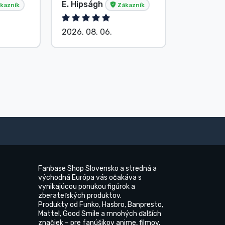
E. Hipságh
Anonym
kazník
Zákazník
2026. 08. 06.
2026. 08.
Fanbase Shop Slovensko a stredná a
východná Európa vás očakáva s
vynikajúcou ponukou figúrok a
zberateľských produktov.
Produkty od Funko, Hasbro, Banpresto,
Mattel, Good Smile a mnohých ďalších
značiek – pre fanúšikov anime, filmov,