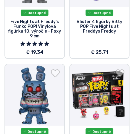
Dostupné
Dostupné
Five Nights at Freddy's
Blister 4 figúrky Bitty
Funko POP! Vinylová
POP Five Nights at
figúrka 10. výročie - Foxy
Freddys Freddy
9 cm
€ 19.34
€ 25.71
Dostupné
Dostupné