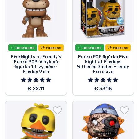
Typy výrobkov
Značky
Dostupné
Express
Dostupné
Express
Five Nights at Freddy's
Funko POP figúrka Five
Funko POP! Vinylová
Night at Freddys
figúrka 10. výročie -
Withered Golden Freddy
Freddy 9 cm
Exclusive
€ 22.11
€ 33.18