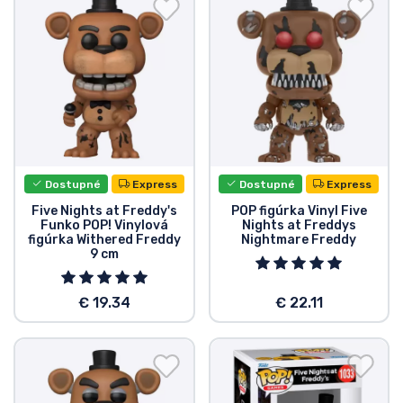
Preprava a platba
Zoradiť podľa série
Zoradiť podľa filmov
Zoradiť podľa karikatúry
Dostupné
Express
Dostupné
Express
Zoradiť podľa Anime
Five Nights at Freddy's
POP figúrka Vinyl Five
Funko POP! Vinylová
Nights at Freddys
figúrka Withered Freddy
Nightmare Freddy
9 cm
Zoradiť podľa hier
€ 19.34
€ 22.11
Zoradiť podľa športu
Zoradiť podľa hudby