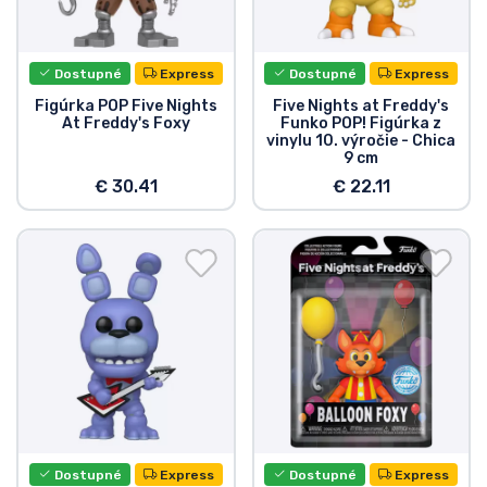
Dostupné
Express
Dostupné
Express
Figúrka POP Five Nights
Five Nights at Freddy's
At Freddy's Foxy
Funko POP! Figúrka z
vinylu 10. výročie - Chica
9 cm
€ 30.41
€ 22.11
Dostupné
Express
Dostupné
Express