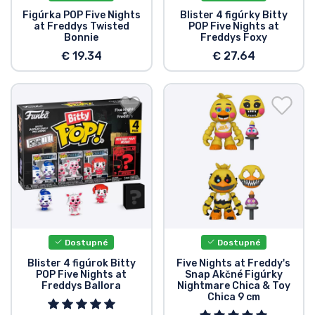
Figúrka POP Five Nights
Blister 4 figúrky Bitty
at Freddys Twisted
POP Five Nights at
Bonnie
Freddys Foxy
€ 19.34
€ 27.64
Dostupné
Dostupné
Blister 4 figúrok Bitty
Five Nights at Freddy's
POP Five Nights at
Snap Akčné Figúrky
Freddys Ballora
Nightmare Chica & Toy
Chica 9 cm