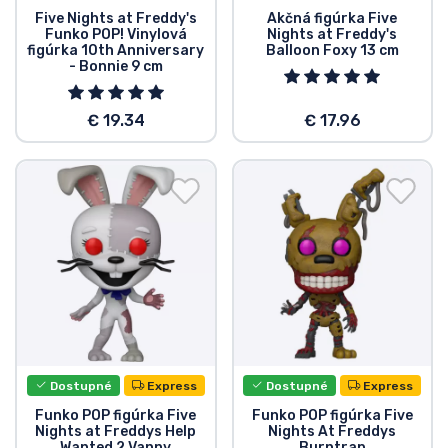
Five Nights at Freddy's
Akčná figúrka Five
Funko POP! Vinylová
Nights at Freddy's
figúrka 10th Anniversary
Balloon Foxy 13 cm
- Bonnie 9 cm
€ 19.34
€ 17.96
Dostupné
Express
Dostupné
Express
Funko POP figúrka Five
Funko POP figúrka Five
Nights at Freddys Help
Nights At Freddys
Wanted 2 Vanny
Burntrap