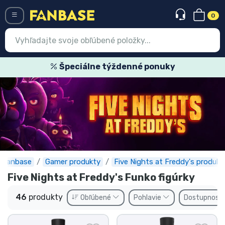
0
Menü
Špeciálne týždenné ponuky
Prihlásiť sa
Registrácia
Najnovšie
Akcie
Expresná preprava
Fanbase
Gamer produkty
Five Nights at Freddy's produkt
Five Nights at Freddy's Funko figúrky
Predobjednávky
46
produkty
Obľúbené
Pohlavie
Dostupnosť
Outlet produkty