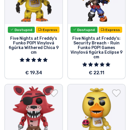
Dostupné
Express
Dostupné
Express
Five Nights at Freddy's
Five Nights at Freddy's:
Funko POP! Vinylová
Security Breach - Ruin
figúrka Withered Chica 9
Funko POP! Games
cm
Vinylová figúrka Eclipse 9
cm
€ 19.34
€ 22.11