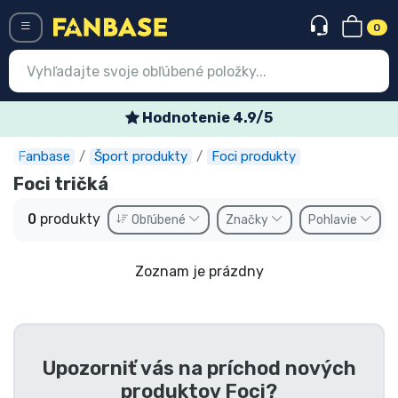
0
Menü
Hodnotenie 4.9/5
Fanbase
Šport produkty
Foci produkty
Prihlásiť sa
Registrácia
Foci tričká
Najnovšie
0
produkty
Obľúbené
Značky
Pohlavie
Akcie
Zoznam je prázdny
Expresná preprava
Predobjednávky
Outlet produkty
Upozorniť vás na príchod nových
produktov
Foci
?