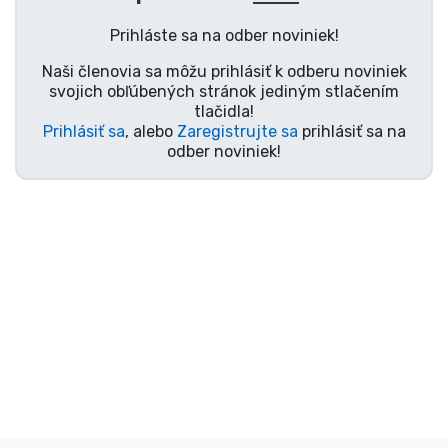
Preprava a platba
Prihláste sa na odber noviniek!
Zoradiť podľa série
Naši členovia sa môžu prihlásiť k odberu noviniek
svojich obľúbených stránok jediným stlačením
tlačidla!
Zoradiť podľa filmov
Prihlásiť sa
, alebo
Zaregistrujte sa
prihlásiť sa na
odber noviniek!
Zoradiť podľa karikatúry
Zoradiť podľa Anime
Zoradiť podľa hier
Zoradiť podľa športu
Zoradiť podľa hudby