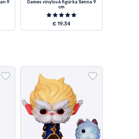
ian 9
Games vinylová figúrka Senna 9
Legen
cm
€ 19.34