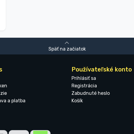
Späť na začiatok
s
Používateľské konto
Prihlásiť sa
ken
Registrácia
zie
Zabudnuté heslo
ava a platba
Košík