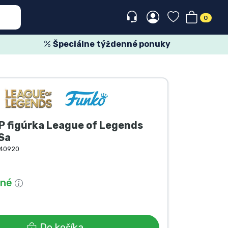
0
Špeciálne týždenné ponuky
P figúrka League of Legends
Sa
40920
pné
Do košíka