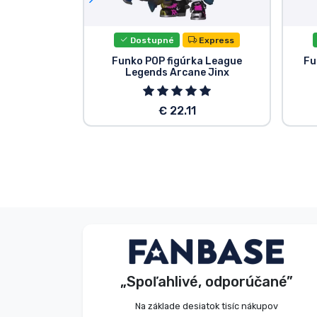
Dostupné
Express
Funko POP figúrka League
Fu
Legends Arcane Jinx
€ 22.11
S. Barbara
Zákazník
„Spoľahlivé, odporúčané”
2026. 08. 06.
Na základe desiatok tisíc nákupov