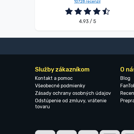
10728 recenzií
4.93 / 5
Služby zákazníkom
O ná
Kontakt a pomoc
Blog
Všeobecné podmienky
FanTo
Zásady ochrany osobných údajov
Recen
Odstúpenie od zmluvy, vrátenie
Prepr
tovaru