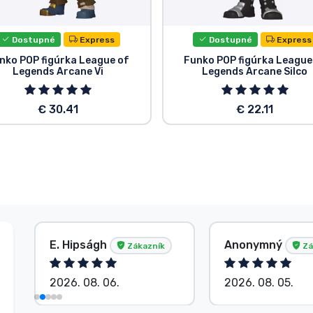
Dostupné
Express
Dostupné
Express
nko POP figúrka League of
Funko POP figúrka League
Legends Arcane Vi
Legends Arcane Silco
€ 30.41
€ 22.11
E. Hipságh
Anonymný
Zákazník
Zá
2026. 08. 06.
2026. 08. 05.