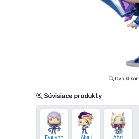
Zoradiť podľa série
Zoradiť podľa filmov
Zoradiť podľa karikatúry
Zoradiť podľa Anime
Dvojklikom
Zoradiť podľa hier
Súvisiace produkty
Zoradiť podľa športu
Zoradiť podľa hudby
Typy výrobkov
Evelynn
Akali
Ahri