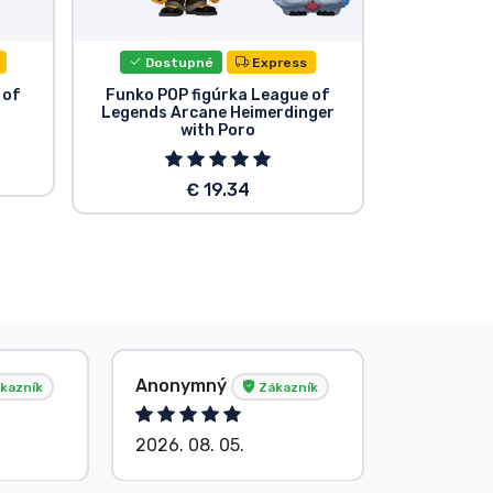
Dostupné
Express
Dost
 of
Funko POP figúrka League of
Funko POP
Legends Arcane Heimerdinger
Lege
with Poro
€ 19.34
Anonymný
Anonym
kazník
Zákazník
2026. 08. 05.
2026. 08.