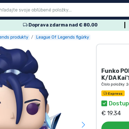
Doprava zdarma nad € 80.00
nu
nu
nu
nu
nu
nu
nu
nu
nu
ové produkty
ové produkty
lené výrobky
dukty anime
ukty pre hráčov
rtové produkty
obné produkty
kov
ends produkty
League Of Legends figúrky
Funko PO
K/DA Kai'
Číslo položky:
2
Express
Dostu
€ 19.34