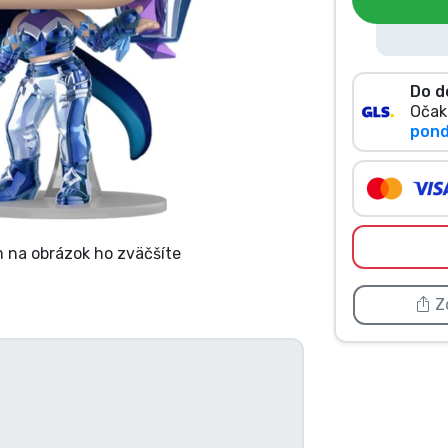
Do d
Očak
pond
 na obrázok ho zväčšíte
Zd