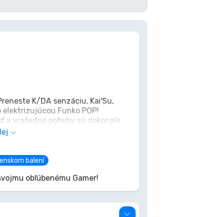
Preneste K/DA senzáciu, Kai'Su,
o elektrizujúcou Funko POP!
osť a vražedné pohyby sú dokonale
u pre každého pravého fanúšika
lej
u uvoľniť Dcéru Prázdnoty!
renskom balení
k svojmu obľúbenému Gamer!