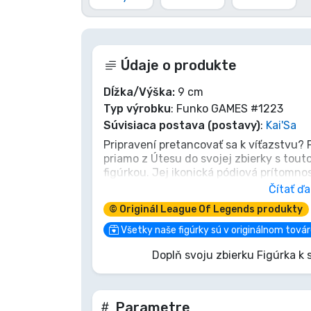
Značky
Údaje o produkte
Dĺžka/Výška:
9 cm
Typ výrobku
: Funko GAMES #1223
Súvisiaca postava (postavy)
:
Kai'Sa
Pripravení pretancovať sa k víťazstvu? 
priamo z Útesu do svojej zbierky s tout
figúrkou. Jej ikonická pódiová prítomn
zachytené, čo z nej robí povinnú výbav
Čítať ďa
League of Legends. Nepremeškajte šanc
© Originál League Of Legends produkty
Všetky naše figúrky sú v originálnom tová
Doplň svoju zbierku Figúrka 
Parametre