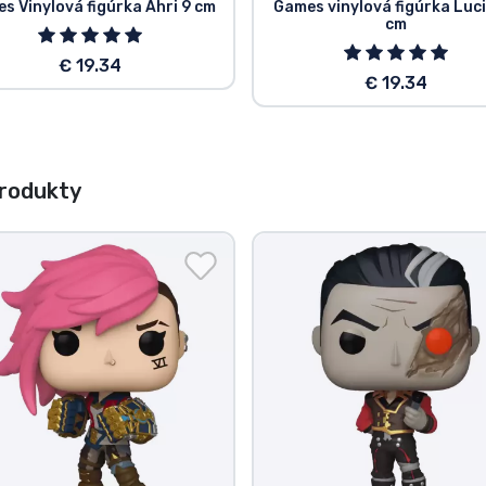
s Vinylová figúrka Ahri 9 cm
Games vinylová figúrka Luc
cm
€ 19.34
€ 19.34
rodukty