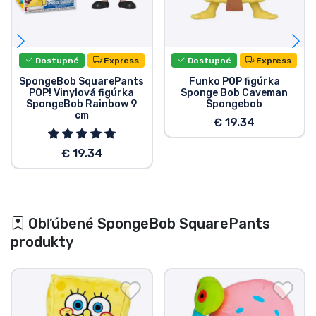
Dostupné
Express
Dostupné
Express
SpongeBob SquarePants
Funko POP figúrka
POP! Vinylová figúrka
Sponge Bob Caveman
SpongeBob Rainbow 9
Spongebob
cm
€ 19.34
€ 19.34
Obľúbené SpongeBob SquarePants
produkty