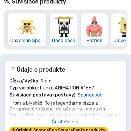
Súvisiace produkty
Caveman Spo...
Doodlebob
Patrick
Glove Wo
Údaje o produkte
Dĺžka/Výška:
9 cm
Typ výrobku
: Funko ANIMATION #1667
Súvisiaca postava (postavy)
:
Spongebob
Hrom a blyskáč! To je legendárna pizza z
Chrumkavého Kraba, doručovaná samotným
SpongeBobom v tejto úžasnej Funko POP! podobe!
Znovu preži to najpamätnejšie doručenie,
Čítať ďalej
zaspievaj si ikonickú zvučku a obdivuj
© Originál SpongeBob SquarePants produkty