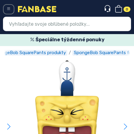
0
Menü
Špeciálne týždenné ponuky
ongeBob SquarePants produkty
SpongeBob SquarePants figú
Prihlásiť sa
Registrácia
Najnovšie
Akcie
Expresná preprava
Predobjednávky
Outlet produkty