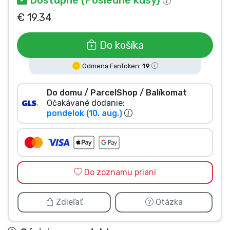
Typy výrobkov
€ 19.34
Značky
Do košíka
Odmena FanToken:
19
Do domu / ParcelShop / Balíkomat
Očakávané dodanie:
pondelok (10. aug.)
Do zoznamu prianí
Zdieľať
Otázka