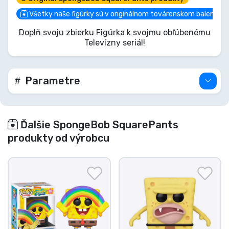
SpongeBobovu neochvejnú oddanosť voči
hladným zákazníkom. Toto nie je len taká hocijaká
Všetky naše figúrky sú v originálnom továrenskom balení
pizza, toto je TÁ pizza, najlepšia v mori! Pridaj
Doplň svoju zbierku Figúrka k svojmu obľúbenému
tento esenciálny kúsok histórie z mestečka Bikini
Televízny seriál!
Bottom do svojej zbierky, kým ti ho prefíkaný
Plankton neuchmatne!
Parametre
Ďalšie SpongeBob SquarePants
produkty od výrobcu