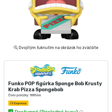
Preprava a platba
Zoradiť podľa série
Zoradiť podľa filmov
Zoradiť podľa karikatúry
Dvojitým ťuknutím na obrázok ho zväčšíte
Zoradiť podľa Anime
Zoradiť podľa hier
Funko POP figúrka Sponge Bob Krusty
Zoradiť podľa športu
Krab Pizza Spongebob
Číslo položky:
188566
Zoradiť podľa hudby
Express
Dostupné (Posledné kusy)