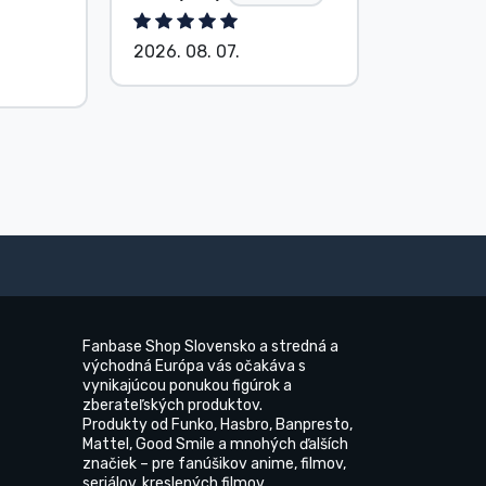
2026. 08. 07.
2026. 08.
Fanbase Shop Slovensko a stredná a
východná Európa vás očakáva s
vynikajúcou ponukou figúrok a
zberateľských produktov.
Produkty od Funko, Hasbro, Banpresto,
Mattel, Good Smile a mnohých ďalších
značiek – pre fanúšikov anime, filmov,
seriálov, kreslených filmov.