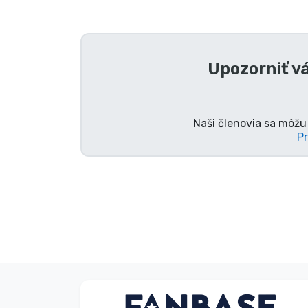
Zoradiť podľa série
Zoradiť podľa filmov
Upozorniť v
Zoradiť podľa karikatúry
Naši členovia sa môžu 
Pr
Zoradiť podľa Anime
Zoradiť podľa hier
Zoradiť podľa športu
Zoradiť podľa hudby
S. Kevin
Typy výrobkov
Zákazník