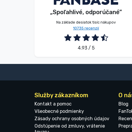
„Spoľahlivé, odporúčané”
2026. 08. 07.
Značky
Na základe desiatok tisíc nákupov
10735 recenzií
4.93 / 5
Služby zákazníkom
O ná
Kontakt a pomoc
Blog
Všeobecné podmienky
FanTo
Zásady ochrany osobných údajov
Recen
Odstúpenie od zmluvy, vrátenie
Prepr
tovaru