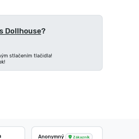
s Dollhouse
?
ným stlačením tlačidla!
ek!
a
Anonymný
V. Éva
Zákazník