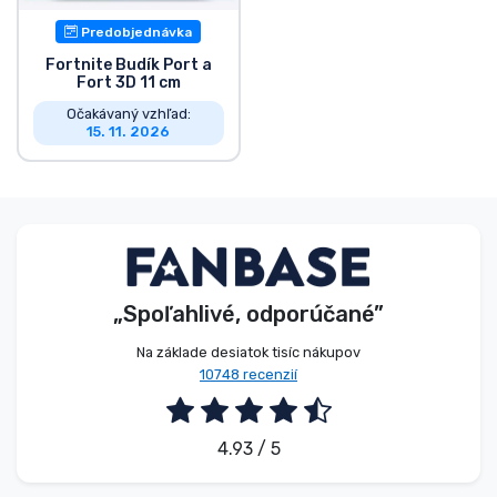
Predobjednávka
Fortnite Budík Port a
Fort 3D 11 cm
Očakávaný vzhľad:
15. 11. 2026
„Spoľahlivé, odporúčané”
Na základe desiatok tisíc nákupov
10748 recenzií
4.93 / 5