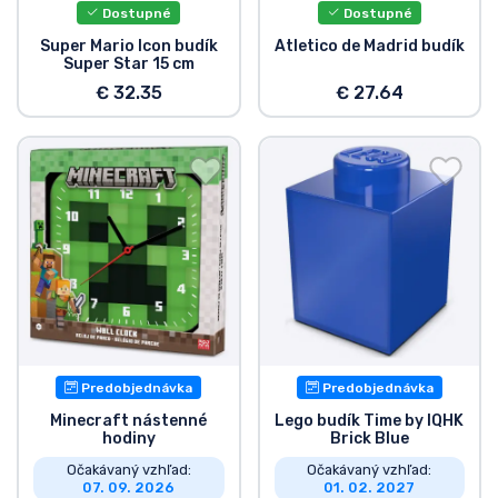
Dostupné
Dostupné
Super Mario Icon budík
Atletico de Madrid budík
Super Star 15 cm
€ 32.35
€ 27.64
Predobjednávka
Predobjednávka
Minecraft nástenné
Lego budík Time by IQHK
hodiny
Brick Blue
Očakávaný vzhľad:
Očakávaný vzhľad:
07. 09. 2026
01. 02. 2027