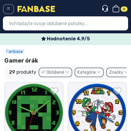
0
Menü
Špeciálne týždenné ponuky
Fanbase
Prihlásiť sa
Registrácia
Gamer órák
Najnovšie
29
produkty
Obľúbené
Kategórie
Značky
Akcie
Expresná preprava
Predobjednávky
Outlet produkty