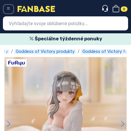
0
Menü
Špeciálne týždenné ponuky
ukty
Goddess of Victory produkty
Goddess of Victory figú
Prihlásiť sa
Registrácia
Najnovšie
Akcie
Expresná preprava
Predobjednávky
Outlet produkty