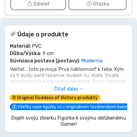
Zdieľať
Otázka
Údaje o produkte
Materiál:
PVC
Dĺžka/Výška:
9 cm
Súvisiaca postava (postavy)
:
Modernia
Veliteľ... toto je moja 'Prvá náklonnosť' k tebe. Kým
sa ti budú pariť rezance, budem tu, malá, trvalá
spomienka na naše spoločné chvíle. Furyu zachytil
toto krehké puto, aby Modernia mohla byť vždy po
Čítať ďalej
tvojom boku, pripomienka nádeje tesne pod
© Originál Goddess of Victory produkty
povrchom. Nechaj ju strážiť tvoje jedlo alebo
zdobiť tvoju poličku – tento 9cm poklad si určite
Všetky naše figúrky sú v originálnom továrenskom balení
získa tvoje srdce. Zabezpeč si tento okamih, kým
Doplň svoju zbierku Figúrka k svojmu obľúbenému
sa aj on nestane len spomienkou.
Gamer!