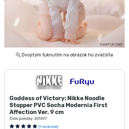
Preprava a platba
Zoradiť podľa série
Zoradiť podľa filmov
Zoradiť podľa karikatúry
Dvojitým ťuknutím na obrázok ho zväčšíte
Zoradiť podľa Anime
Zoradiť podľa hier
Goddess of Victory: Nikke Noodle
Zoradiť podľa športu
Stopper PVC Socha Modernia First
Affection Ver. 9 cm
Zoradiť podľa hudby
Číslo položky:
201397
(1 recenzie)