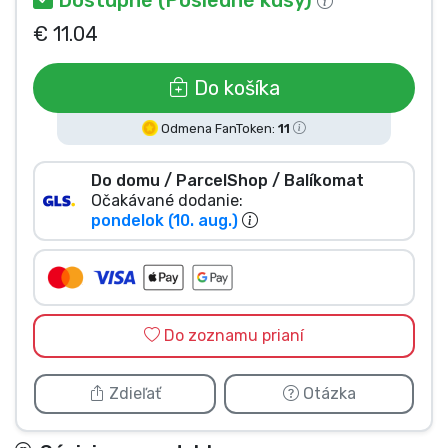
Typy výrobkov
€ 11.04
Značky
Do košíka
Odmena FanToken:
11
Do domu / ParcelShop / Balíkomat
Očakávané dodanie:
pondelok (10. aug.)
Do zoznamu prianí
Zdieľať
Otázka