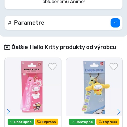
obľúbenému Anime!
rozkošný prívesok a vezmite Pompompurinov
veselý duch všade so sebou!
Parametre
Ďalšie Hello Kitty produkty od výrobcu
Dostupné
Express
Dostupné
Express