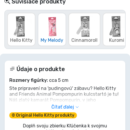
Súvisiace produkty
Hello Kitty
My Melody
Cinnamoroll
Kuromi
Údaje o produkte
Rozmery figúrky:
cca 5 cm
Ste pripravení na 'pudingovú' zábavu? Hello Kitty
and Friends Animal Pompompurin kulcstartó je tu!
Náš zlatý kamarát Pompompurin, v jeho
najroztomilejšom zvieracom prevleku s malým
Čítať ďalej
spoločníkom, je pripravený osladiť vaše kľúče alebo
© Originál Hello Kitty produkty
tašku. Viac než len doplnok, je to Sanrio balíček
radosti, ktorý vám pripomína, že dobrodružstvo a
Doplň svoju zbierku Kľúčenka k svojmu
sladkosť sú vždy za rohom. Uchmatnite si tento