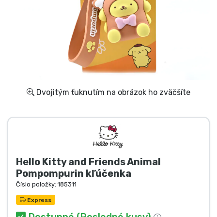
Preprava a platba
Zoradiť podľa série
Zoradiť podľa filmov
Zoradiť podľa karikatúry
Dvojitým ťuknutím na obrázok ho zväčšíte
Zoradiť podľa Anime
Zoradiť podľa hier
Hello Kitty and Friends Animal
Zoradiť podľa športu
Pompompurin kľúčenka
Číslo položky:
185311
Zoradiť podľa hudby
Express
Dostupné (Posledné kusy)