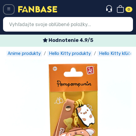
0
Menü
Hodnotenie 4.9/5
Anime produkty
Hello Kitty produkty
Hello Kitty kľúčen
Prihlásiť sa
Registrácia
Najnovšie
Akcie
Expresná preprava
Predobjednávky
Outlet produkty