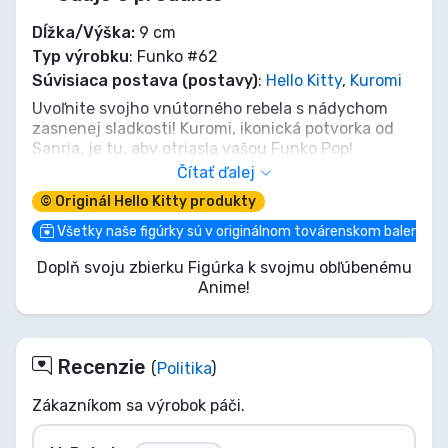
Dĺžka/Výška:
9 cm
Typ výrobku
: Funko #62
Súvisiaca postava (postavy)
:
Hello Kitty
,
Kuromi
Uvoľnite svojho vnútorného rebela s nádychom
zasnenej sladkosti! Kuromi, ikonická potvorka od
Sanria, je tu, aby otriasla vašou Funko Pop!
zbierkou, prichádzajúc na pastelovom obláčiku so
Čítať ďalej
svojím rozkošným jednorožcovým kamarátom.
© Originál Hello Kitty produkty
Zabudnite na pravidlá, prijmite roztomilý chaos a
nechajte túto malú punkovú princeznú
Všetky naše figúrky sú v originálnom továrenskom balení
pripomenúť, že aj tie najdrzejšie duše majú slabosť
Doplň svoju zbierku Figúrka k svojmu obľúbenému
pre mágiu. Pridajte túto jedinečnú Kuromi do
Anime!
svojej partie – je pripravená na rozkošne šibalské
spomienky!
Recenzie
(
Politika
)
Zákazníkom sa výrobok páči.