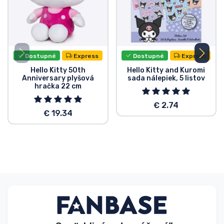
Dostupné
Express
Dostupné
Express
Hello Kitty 50th
Hello Kitty and Kuromi
Anniversary plyšová
sada nálepiek, 5 listov
hračka 22 cm
€ 2.74
€ 19.34