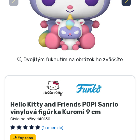
Preprava a platba
Zoradiť podľa série
Zoradiť podľa filmov
Zoradiť podľa karikatúry
Dvojitým ťuknutím na obrázok ho zväčšíte
Zoradiť podľa Anime
Zoradiť podľa hier
Hello Kitty and Friends POP! Sanrio
Zoradiť podľa športu
vinylová figúrka Kuromi 9 cm
Číslo položky:
140130
Zoradiť podľa hudby
(1 recenzie)
Express