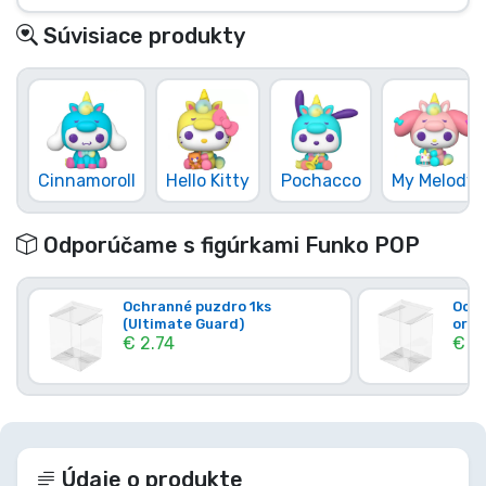
Súvisiace produkty
Cinnamoroll
Hello Kitty
Pochacco
My Melody
Odporúčame s figúrkami Funko POP
Ochranné puzdro 1ks
Ochr
(Ultimate Guard)
orig
€ 2.74
€ 4.
Údaje o produkte