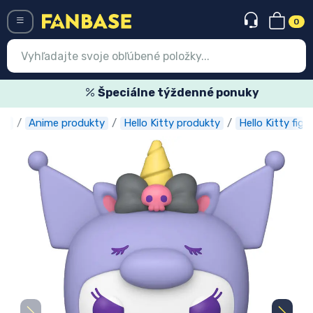
0
Menü
Špeciálne týždenné ponuky
se
Anime produkty
Hello Kitty produkty
Hello Kitty figú
Prihlásiť sa
Registrácia
Najnovšie
Akcie
Expresná preprava
Predobjednávky
Outlet produkty