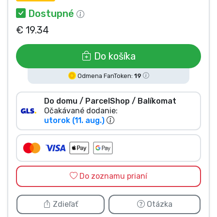
Typy výrobkov
Dostupné
€ 19.34
Značky
Do košíka
Odmena FanToken:
19
Do domu / ParcelShop / Balíkomat
Očakávané dodanie:
utorok (11. aug.)
Do zoznamu prianí
Zdieľať
Otázka