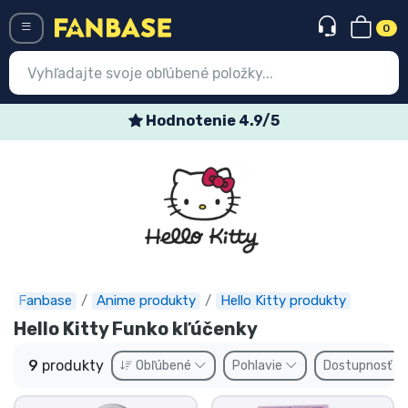
0
Menü
Hodnotenie 4.9/5
Prihlásiť sa
Registrácia
Najnovšie
Akcie
Expresná preprava
Fanbase
Anime produkty
Hello Kitty produkty
Hello Kitty Funko kľúčenky
Predobjednávky
9
produkty
Obľúbené
Pohlavie
Dostupnosť
Outlet produkty