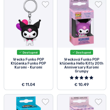
Preprava a platba
Zoradiť podľa série
Zoradiť podľa filmov
Zoradiť podľa karikatúry
Dostupné
Dostupné
Zoradiť podľa Anime
Vrecko Funko POP
Vrecková Funko POP
Kľúčenka Funko POP
kľúčenka Hello Kitty 20th
Kuromi - Kuromi
Anniversary Kuromi
Zoradiť podľa hier
Grumpy
€ 11.04
€ 10.49
Zoradiť podľa športu
Zoradiť podľa hudby