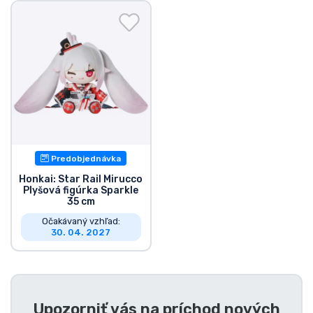
Preprava a platba
Zoradiť podľa série
Zoradiť podľa filmov
Zoradiť podľa karikatúry
Predobjednávka
Zoradiť podľa Anime
Honkai: Star Rail Mirucco
Plyšová figúrka Sparkle
35 cm
Zoradiť podľa hier
Očakávaný vzhľad:
30. 04. 2027
Zoradiť podľa športu
Zoradiť podľa hudby
Upozorniť vás na príchod nových