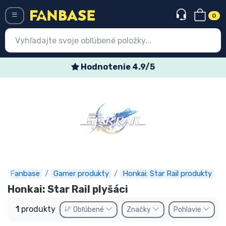
0
Menü
Hodnotenie 4.9/5
Prihlásiť sa
Registrácia
Najnovšie
Akcie
Expresná preprava
Fanbase
Gamer produkty
Honkai: Star Rail produkty
Predobjednávky
Honkai: Star Rail plyšáci
Outlet produkty
1
produkty
Obľúbené
Značky
Pohlavie