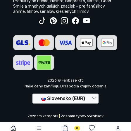
Produkty od Funko, Hasbro, Banpresto, Mattel, Good
Smile a mnohých ďalších značiek – pre fanúšikov
anime, filmov, seriálov, kreslených filmov.
2026 © Fanbase Kft.
Naše ceny zahŕňajú DPH podľa krajiny dodania
Slovensko (EUR)
Zoznam kategórií
|
Zoznam typov výrobkov
0