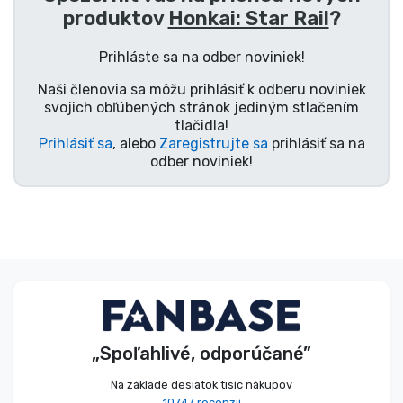
produktov
Honkai: Star Rail
?
Typy výrobkov
Prihláste sa na odber noviniek!
Značky
Naši členovia sa môžu prihlásiť k odberu noviniek
svojich obľúbených stránok jediným stlačením
tlačidla!
Prihlásiť sa
, alebo
Zaregistrujte sa
prihlásiť sa na
odber noviniek!
„Spoľahlivé, odporúčané”
Na základe desiatok tisíc nákupov
10747 recenzií