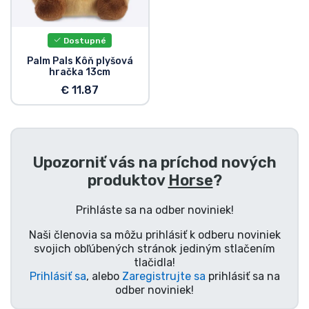
Preprava a platba
Dostupné
Zoradiť podľa série
Palm Pals Kôň plyšová
hračka 13cm
Zoradiť podľa filmov
€ 11.87
Zoradiť podľa karikatúry
Upozorniť vás na príchod nových
Zoradiť podľa Anime
produktov
Horse
?
Zoradiť podľa hier
Prihláste sa na odber noviniek!
Naši členovia sa môžu prihlásiť k odberu noviniek
Zoradiť podľa športu
svojich obľúbených stránok jediným stlačením
tlačidla!
Prihlásiť sa
, alebo
Zaregistrujte sa
prihlásiť sa na
Zoradiť podľa hudby
odber noviniek!