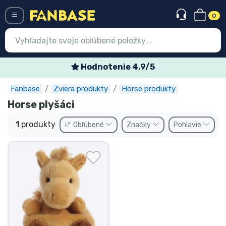
0
Menü
Hodnotenie 4.9/5
Fanbase
Zviera produkty
Horse produkty
Prihlásiť sa
Registrácia
Horse plyšáci
Najnovšie
1
produkty
Obľúbené
Značky
Pohlavie
Akcie
Expresná preprava
Predobjednávky
Outlet produkty