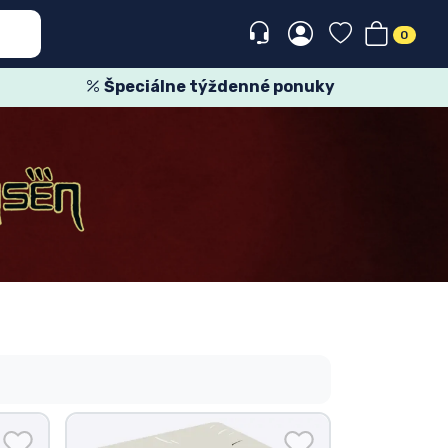
0
Špeciálne týždenné ponuky