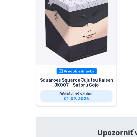
Značky
Predobjednávka
Squaroes Squaroe Jujutsu Kaisen
JK007 - Satoru Gojo
Očakávaný vzhľad:
01. 09. 2026
Upozorniť 