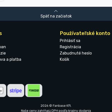
Späť na začiatok
s
Používateľské konto
Prihlásiť sa
ken
Registrácia
zie
Zabudnuté heslo
ava a platba
Košík
2026 © Fanbase Kft.
Naše ceny zahŕňajú DPH podľa krajiny dodania