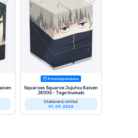
Predobjednávka
aisen
Squaroes Squaroe Jujutsu Kaisen
JK005 - Toge Inumaki
Očakávaný vzhľad:
01. 09. 2026