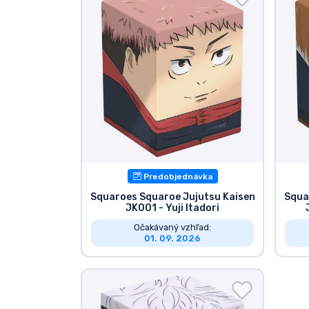
Zoradiť podľa série
Zoradiť podľa filmov
Zoradiť podľa karikatúry
Zoradiť podľa Anime
Predobjednávka
Zoradiť podľa hier
Squaroes Squaroe Jujutsu Kaisen
Squa
JK001 - Yuji Itadori
Zoradiť podľa športu
Očakávaný vzhľad:
01. 09. 2026
Zoradiť podľa hudby
Typy výrobkov