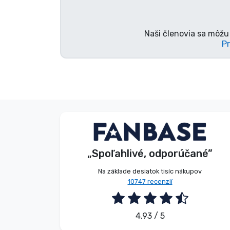
Naši členovia sa môžu 
Pr
Dávid Sulyok
Zákazník
„Spoľahlivé, odporúčané”
2026. 08. 08.
Na základe desiatok tisíc nákupov
10747 recenzií
4.93 / 5