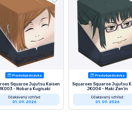
Predobjednávka
Predobjednávka
roes Squaroe Jujutsu Kaisen
Squaroes Squaroe Jujutsu K
JK003 - Nobara Kugisaki
JK004 - Maki Zen'in
Očakávaný vzhľad:
Očakávaný vzhľad:
01. 09. 2026
01. 09. 2026