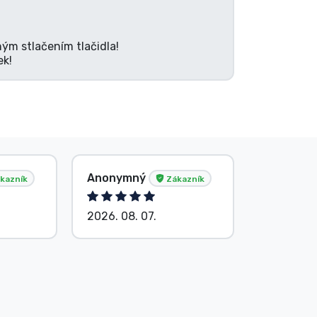
ným stlačením tlačidla!
ek!
Anonymný
G. Gábor
kazník
Zákazník
2026. 08. 07.
2026. 08.