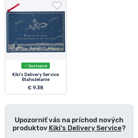
Preprava a platba
Zoradiť podľa série
Zoradiť podľa filmov
Zoradiť podľa karikatúry
Dostupné
Zoradiť podľa Anime
Kiki's Delivery Service
Blahoželanie
€ 9.38
Zoradiť podľa hier
Zoradiť podľa športu
Upozorniť vás na príchod nových
Zoradiť podľa hudby
produktov
Kiki's Delivery Service
?