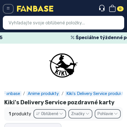
0
Menü
Špeciálne týždenné ponuky
Prihlásiť sa
Registrácia
Najnovšie
Akcie
Expresná preprava
Fanbase
Anime produkty
Kiki's Delivery Service produkty
Kiki's Delivery Service pozdravné karty
Predobjednávky
1
produkty
Obľúbené
Značky
Pohlavie
Outlet produkty