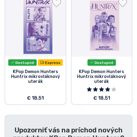
Preprava a platba
Zoradiť podľa série
Zoradiť podľa filmov
Zoradiť podľa karikatúry
Dostupné
Express
Dostupné
Zoradiť podľa Anime
KPop Demon Hunters
KPop Demon Hunters
Huntrix mikrovláknový
Huntrix mikrovláknový
uterák
uterák
Zoradiť podľa hier
€ 18.51
€ 18.51
Zoradiť podľa športu
Zoradiť podľa hudby
Upozorniť vás na príchod nových