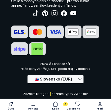
Smile a mnohých ďalších značiek – pre fanúšikov
anime, filmov, seriálov, kreslených filmov.
2026 © Fanbase Kft.
Naše ceny zahŕňajú DPH podľa krajiny dodania
Slovensko (EUR)
Zoznam kategórií
|
Zoznam typov výrobkov
0
Úvod
Ponuka
Košík
Obľúbené
Profil