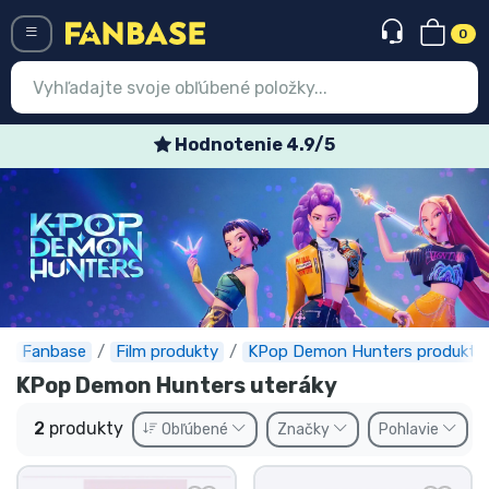
0
Menü
Hodnotenie 4.9/5
Prihlásiť sa
Registrácia
Najnovšie
Akcie
Expresná preprava
Fanbase
Film produkty
KPop Demon Hunters produkty
KPop Demon Hunters uteráky
Predobjednávky
2
produkty
Obľúbené
Značky
Pohlavie
Outlet produkty