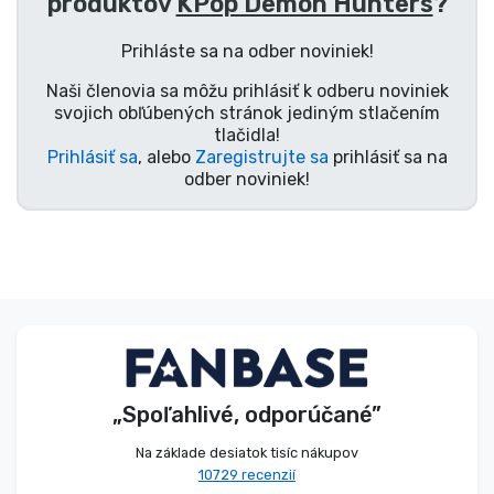
produktov
KPop Demon Hunters
?
Typy výrobkov
Prihláste sa na odber noviniek!
Značky
Naši členovia sa môžu prihlásiť k odberu noviniek
svojich obľúbených stránok jediným stlačením
tlačidla!
Prihlásiť sa
, alebo
Zaregistrujte sa
prihlásiť sa na
odber noviniek!
„Spoľahlivé, odporúčané”
Na základe desiatok tisíc nákupov
10729 recenzií