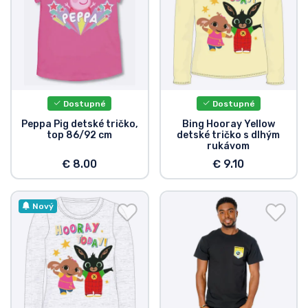
Dostupné
Dostupné
Peppa Pig detské tričko,
Bing Hooray Yellow
top 86/92 cm
detské tričko s dlhým
rukávom
€ 8.00
€ 9.10
Nový