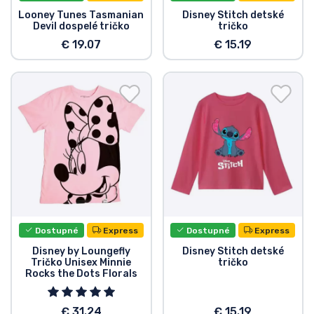
Looney Tunes Tasmanian
Disney Stitch detské
Typy výrobkov
Devil dospelé tričko
tričko
€ 19.07
€ 15.19
Značky
Dostupné
Express
Dostupné
Express
Disney by Loungefly
Disney Stitch detské
Tričko Unisex Minnie
tričko
Rocks the Dots Florals
€ 31.24
€ 15.19