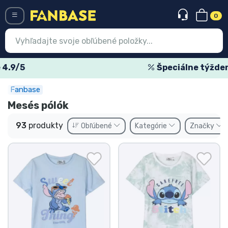
0
Menü
Špeciálne týždenné ponuky
Fanbase
Prihlásiť sa
Registrácia
Mesés pólók
Najnovšie
93
produkty
Obľúbené
Kategórie
Značky
Akcie
Expresná preprava
Predobjednávky
Outlet produkty