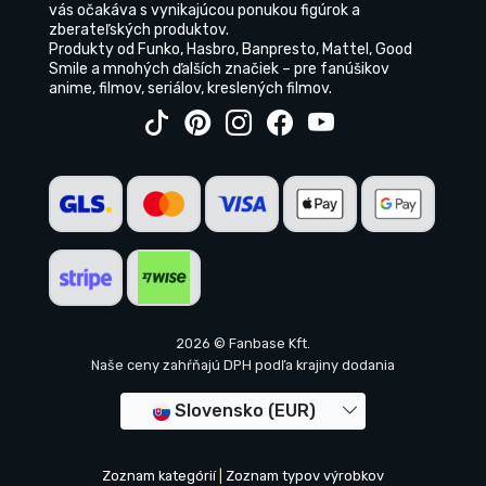
vás očakáva s vynikajúcou ponukou figúrok a
zberateľských produktov.
Produkty od Funko, Hasbro, Banpresto, Mattel, Good
Smile a mnohých ďalších značiek – pre fanúšikov
anime, filmov, seriálov, kreslených filmov.
2026 © Fanbase Kft.
Naše ceny zahŕňajú DPH podľa krajiny dodania
Slovensko (EUR)
Zoznam kategórií
|
Zoznam typov výrobkov