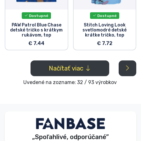
Dostupné
Dostupné
PAW Patrol Blue Chase
Stitch Loving Look
detské tričko s krátkym
svetlomodré detské
rukávom, top
krátke tričko, top
€ 7.44
€ 7.72
Načítať viac
Uvedené na zozname: 32 / 93 výrobkov
„Spoľahlivé, odporúčané”