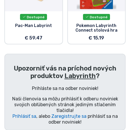
Preprava a platba
Dostupné
Dostupné
Zoradiť podľa série
Pac-Man Labyrint
Pokemon Labyrinth
Connect stolová hra
Zoradiť podľa filmov
€ 59.47
€ 15.19
Zoradiť podľa karikatúry
Upozorniť vás na príchod nových
Zoradiť podľa Anime
produktov
Labyrinth
?
Zoradiť podľa hier
Prihláste sa na odber noviniek!
Naši členovia sa môžu prihlásiť k odberu noviniek
Zoradiť podľa športu
svojich obľúbených stránok jediným stlačením
tlačidla!
Prihlásiť sa
, alebo
Zaregistrujte sa
prihlásiť sa na
Zoradiť podľa hudby
odber noviniek!