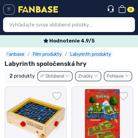
0
Menü
Špeciálne týždenné ponu
Fanbase
Film produkty
Labyrinth produkty
Prihlásiť sa
Registrácia
Labyrinth spoločenská hry
Najnovšie
2
produkty
Obľúbené
Značky
Pohlavie
Akcie
Expresná preprava
Predobjednávky
Outlet produkty