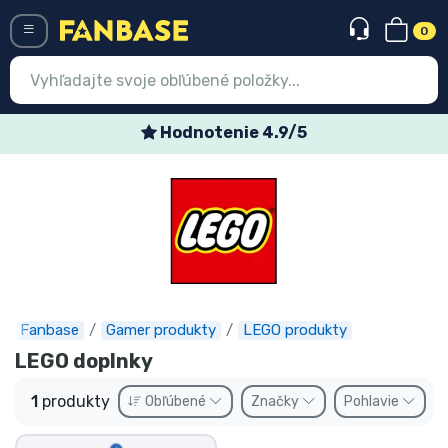
0
Menü
Hodnotenie 4.9/5
Prihlásiť sa
Registrácia
Najnovšie
Akcie
Expresná preprava
Fanbase
Gamer produkty
LEGO produkty
LEGO doplnky
Predobjednávky
1
produkty
Obľúbené
Značky
Pohlavie
Outlet produkty