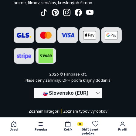
anime, filmov, seriálov, kreslených filmov.
2026 © Fanbase Kft.
Naše ceny zahŕňajú DPH podľa krajiny dodania
Slovensko (EUR)
Zoznam kategórií
|
Zoznam typov výrobkov
0
Úvod
Ponuka
Košík
Obľúbené
Profil
položky