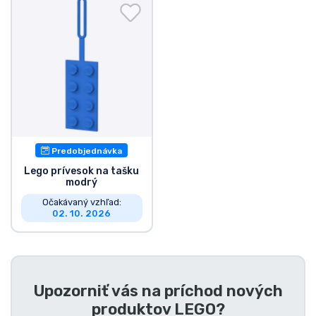
Preprava a platba
Zoradiť podľa série
Zoradiť podľa filmov
Zoradiť podľa karikatúry
Predobjednávka
Zoradiť podľa Anime
Lego prívesok na tašku
modrý
Očakávaný vzhľad:
Zoradiť podľa hier
02. 10. 2026
Zoradiť podľa športu
Zoradiť podľa hudby
Upozorniť vás na príchod nových
produktov
LEGO
?