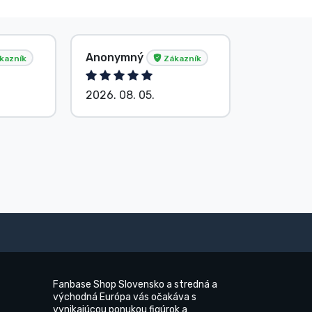
Anonymný
Anonym
kazník
Zákazník
2026. 08. 05.
2026. 08.
Fanbase Shop Slovensko a stredná a
východná Európa vás očakáva s
vynikajúcou ponukou figúrok a