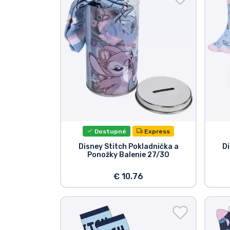
Zoradiť podľa série
Zoradiť podľa filmov
Zoradiť podľa karikatúry
Zoradiť podľa Anime
Dostupné
Express
Zoradiť podľa hier
Disney Stitch Pokladnička a
Di
Ponožky Balenie 27/30
Zoradiť podľa športu
€ 10.76
Zoradiť podľa hudby
Typy výrobkov