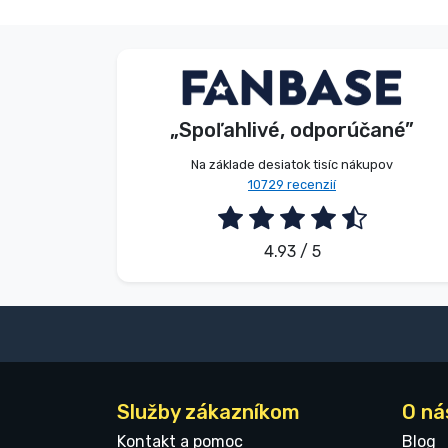
V. Éva
Zákazník
„Spoľahlivé, odporúčané”
2026. 08. 06.
Na základe desiatok tisíc nákupov
10729 recenzií
4.93 / 5
Služby zákazníkom
O ná
Kontakt a pomoc
Blog