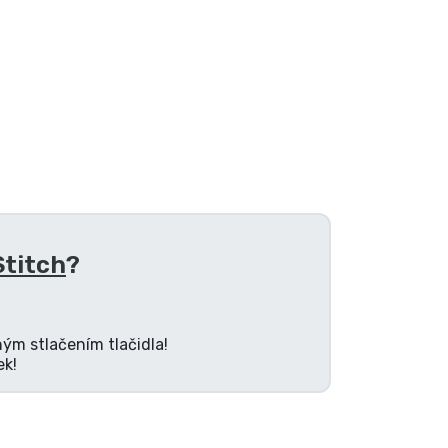
Stitch
?
ným stlačením tlačidla!
ek!